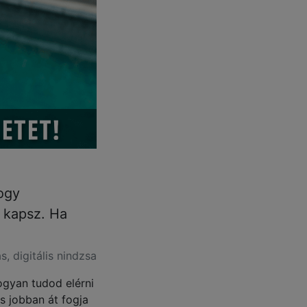
hogy
 kapsz. Ha
, digitális nindzsa
ogyan tudod elérni
és jobban át fogja