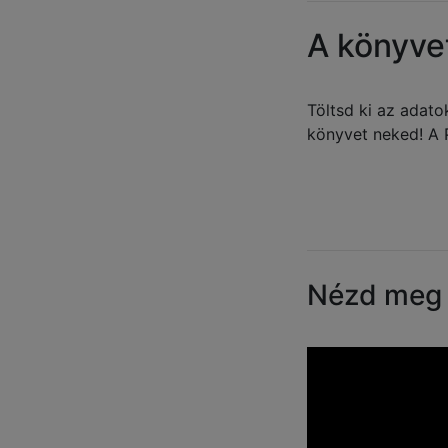
A könyvet
Töltsd ki az adat
könyvet neked! A 
Nézd meg a