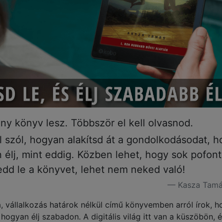
y könyv lesz. Többször el kell olvasnod.
l szól, hogyan alakítsd át a gondolkodásodat, 
élj, mint eddig. Közben lehet, hogy sok pofont
edd le a könyvet, lehet nem neked való!
Kasza Tamás
a, vállalkozás határok nélkül című könyvemben arról írok, h
hogyan élj szabadon. A digitális világ itt van a küszöbön, 