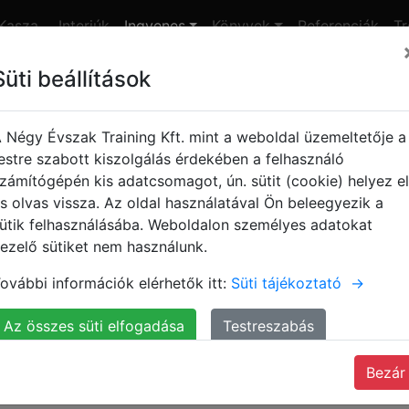
Kasza
Interjúk
Ingyenes
Könyvek
Referenciák
Tr
nap
Süti beállítások
yes jegyek!
 Négy Évszak Training Kft. mint a weboldal üzemeltetője a
asza Tamás: Digitális Nindz
estre szabott kiszolgálás érdekében a felhasználó
zámítógépén kis adatcsomagot, ún. sütit (cookie) helyez el
s olvas vissza. Az oldal használatával Ön beleegyezik a
ütik felhasználásába. Weboldalon személyes adatokat
ezelő sütiket nem használunk.
könyv magánszemélyeknek, akik ki 
ovábbi információk elérhetők itt:
Süti tájékoztató
→
Az összes süti elfogadása
Testreszabás
Bezár