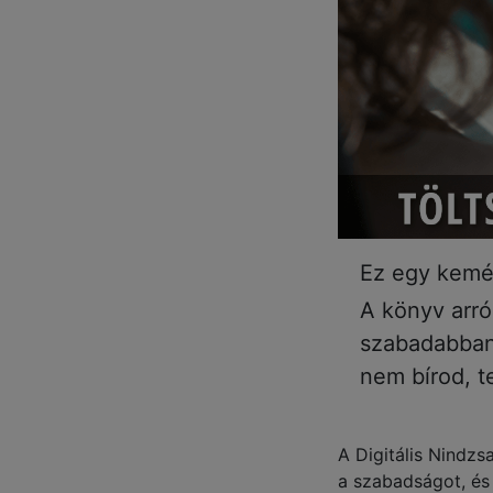
Ez egy kemén
A könyv arró
szabadabban 
nem bírod, t
A Digitális Nindzs
a szabadságot, és 