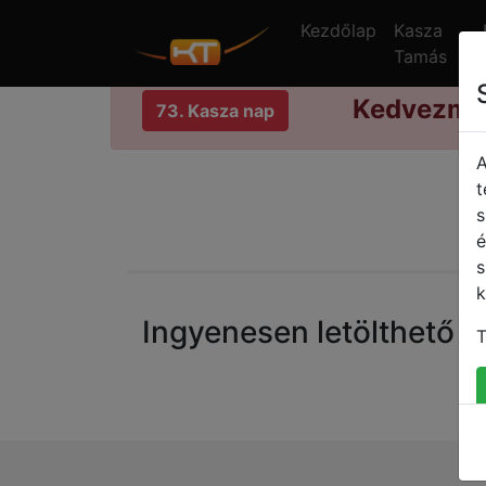
Kezdőlap
Kasza
Tamás
Kedvezmén
73. Kasza nap
A
K
t
s
é
s
k
Ingyenesen letölthető 
T