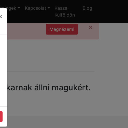
éningek
Kapcsolat
Kasza
Blog
×
Külföldön
×
Megnézem!
sa
akarnak állni magukért.