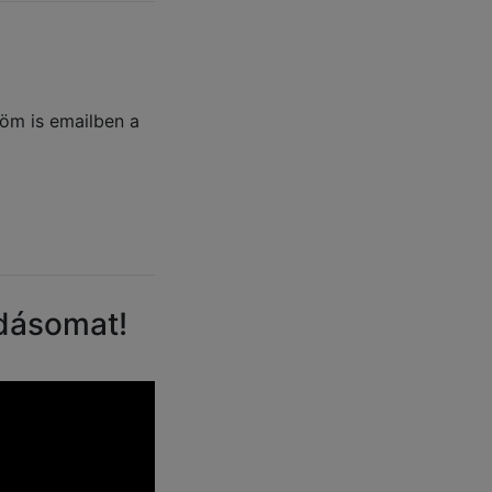
döm is emailben a
adásomat!