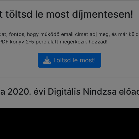
 töltsd le most díjmentesen!
okat, fontos, hogy működő email címet adj meg, és már kül
PDF könyv 2-5 perc alatt megérkezik hozzád!
Töltsd le most!
 2020. évi Digitális Nindzsa elő