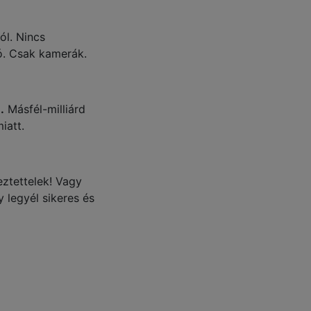
ól. Nincs
só. Csak kamerák.
.
Másfél-milliárd
iatt.
ztettelek! Vagy
 legyél sikeres és