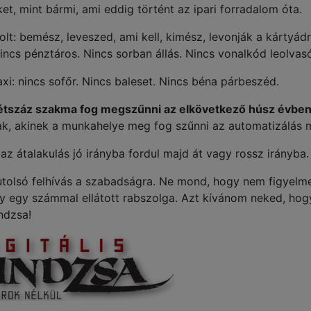
ket, mint bármi, ami eddig történt az ipari forradalom óta.
bolt: bemész, leveszed, ami kell, kimész, levonják a kártyádr
incs pénztáros. Nincs sorban állás. Nincs vonalkód leolva
taxi: nincs sofőr. Nincs baleset. Nincs béna párbeszéd.
 Hétszáz szakma fog megszűnni az elkövetkező húsz évben
k, akinek a munkahelye meg fog szűnni az automatizálás m
az átalakulás jó irányba fordul majd át vagy rossz irányba.
tolsó felhívás a szabadságra. Ne mond, hogy nem figyelme
y egy számmal ellátott rabszolga. Azt kívánom neked, hogy
indzsa!