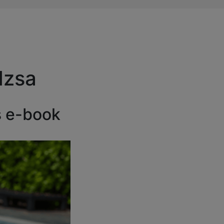
dzsa
s e-book