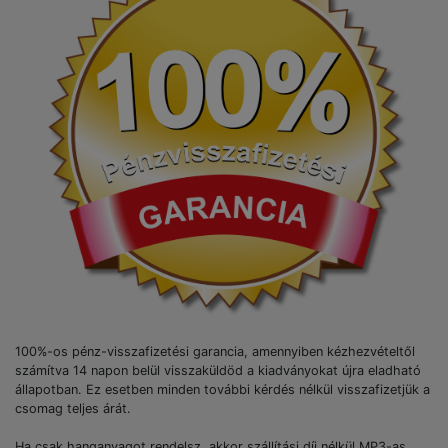
100%-os pénz-visszafizetési garancia, amennyiben kézhezvételtől
számítva 14 napon belül visszaküldöd a kiadványokat újra eladható
állapotban. Ez esetben minden további kérdés nélkül visszafizetjük a
csomag teljes árát.
Ha csak hanganyagot rendelsz, akkor szállítási díj nélkül MP3-as