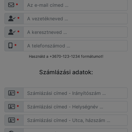
*
*
*
*
Használd a +3670-123-1234 formátumot!
Számlázási adatok:
*
*
*