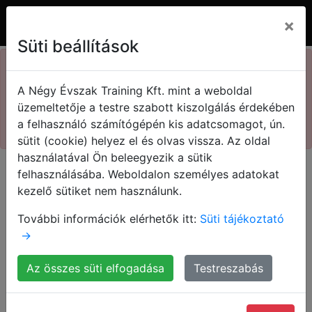
×
Süti beállítások
×
73. Kasza nap
A Négy Évszak Training Kft. mint a weboldal
Kedvezményes jegyek!
A könyvek tartalmazzák a
üzemeltetője a testre szabott kiszolgálás érdekében
keresett válaszokat
a felhasználó számítógépén kis adatcsomagot, ún.
Megnézem!
sütit (cookie) helyez el és olvas vissza. Az oldal
használatával Ön beleegyezik a sütik
felhasználásába. Weboldalon személyes adatokat
kezelő sütiket nem használunk.
További információk elérhetők itt:
Süti tájékoztató
Közös célunk egy értékesítési
→
kultúra létrehozása, a kulcs
Az összes süti elfogadása
Testreszabás
pedig már a kezedben van.