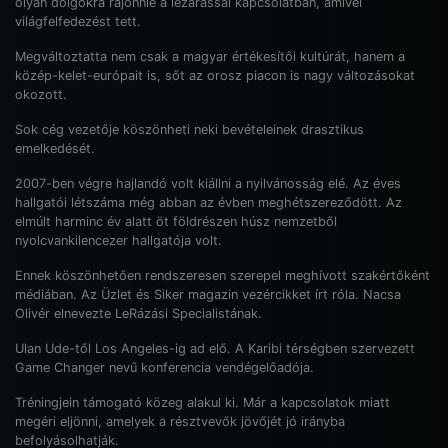
olyan dolgokra rájönnie a lezárással kapcsolatban, amivel
világfelfedezést tett.
Megváltoztatta nem csak a magyar értékesítői kultúrát, hanem a
közép-kelet-európait is, sőt az orosz piacon is nagy változásokat
okozott.
Sok cég vezetője köszönheti neki bevételeinek drasztikus
emelkedését.
2007-ben végre hajlandó volt kiállni a nyilvánosság elé. Az éves
hallgatói létszáma még abban az évben meghétszereződött. Az
elmúlt harminc év alatt öt földrészen húsz nemzetből
nyolcvankilencezer hallgatója volt.
Ennek köszönhetően rendszeresen szerepel meghívott szakértőként
médiában. Az Üzlet és Siker magazin vezércikket írt róla. Nacsa
Olivér elnevezte LeRázási Specialistának.
Ulan Ude-től Los Angeles-ig ad elő. A Karibi térségben szervezett
Game Changer nevű konferencia vendégelőadója.
Tréningjein támogató közeg alakul ki. Már a kapcsolatok miatt
megéri eljönni, amelyek a résztvevők jövőjét jó irányba
befolyásolhatják.