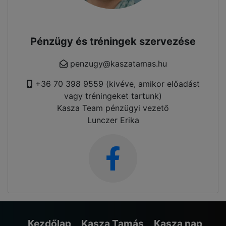
Pénzügy és tréningek szervezése
penzugy@kaszatamas.hu
+36 70 398 9559 (kivéve, amikor előadást
vagy tréningeket tartunk)
Kasza Team pénzügyi vezető
Lunczer Erika
Kezdőlap
Kasza Tamás
Kasza nap