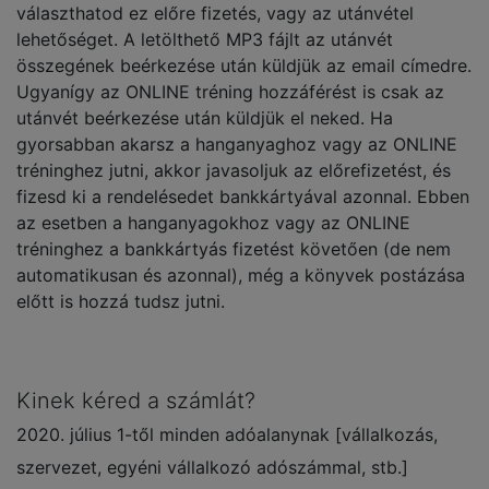
választhatod ez előre fizetés, vagy az utánvétel
lehetőséget. A letölthető MP3 fájlt az utánvét
összegének beérkezése után küldjük az email címedre.
Ugyanígy az ONLINE tréning hozzáférést is csak az
utánvét beérkezése után küldjük el neked. Ha
gyorsabban akarsz a hanganyaghoz vagy az ONLINE
tréninghez jutni, akkor javasoljuk az előrefizetést, és
fizesd ki a rendelésedet bankkártyával azonnal. Ebben
az esetben a hanganyagokhoz vagy az ONLINE
tréninghez a bankkártyás fizetést követően (de nem
automatikusan és azonnal), még a könyvek postázása
előtt is hozzá tudsz jutni.
Kinek kéred a számlát?
2020. július 1-től minden adóalanynak [vállalkozás,
szervezet, egyéni vállalkozó adószámmal, stb.]