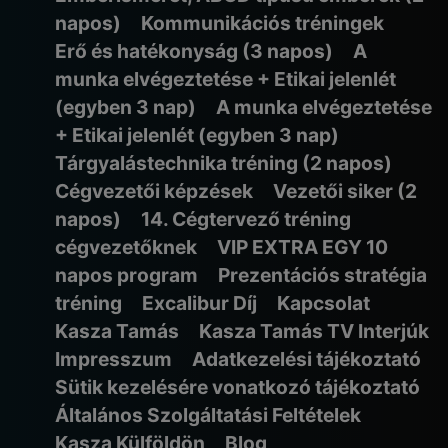
napos)
Kommunikációs tréningek
Erő és hatékonyság (3 napos)
A
munka elvégeztetése + Etikai jelenlét
(egyben 3 nap)
A munka elvégeztetése
+ Etikai jelenlét (egyben 3 nap)
Tárgyalástechnika tréning (2 napos)
Cégvezetői képzések
Vezetői siker (2
napos)
14. Cégtervező tréning
cégvezetőknek
VIP EXTRA EGY 10
napos program
Prezentációs stratégia
tréning
Excalibur Díj
Kapcsolat
Kasza Tamás
Kasza Tamás TV Interjúk
Impresszum
Adatkezelési tájékoztató
Sütik kezelésére vonatkozó tájékoztató
Általános Szolgáltatási Feltételek
Kasza Külföldön
Blog