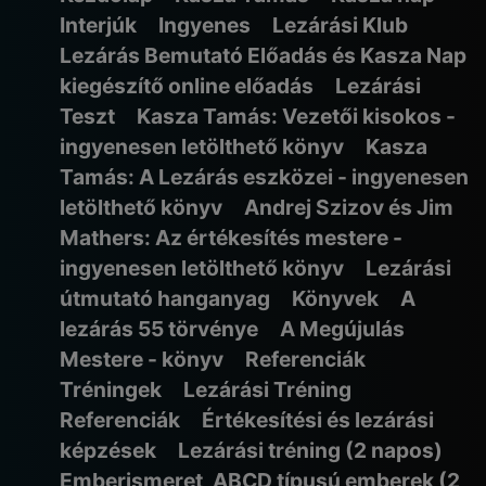
Interjúk
Ingyenes
Lezárási Klub
Lezárás Bemutató Előadás és Kasza Nap
kiegészítő online előadás
Lezárási
Teszt
Kasza Tamás: Vezetői kisokos -
ingyenesen letölthető könyv
Kasza
Tamás: A Lezárás eszközei - ingyenesen
letölthető könyv
Andrej Szizov és Jim
Mathers: Az értékesítés mestere -
ingyenesen letölthető könyv
Lezárási
útmutató hanganyag
Könyvek
A
lezárás 55 törvénye
A Megújulás
Mestere - könyv
Referenciák
Tréningek
Lezárási Tréning
Referenciák
Értékesítési és lezárási
képzések
Lezárási tréning (2 napos)
Emberismeret, ABCD típusú emberek (2