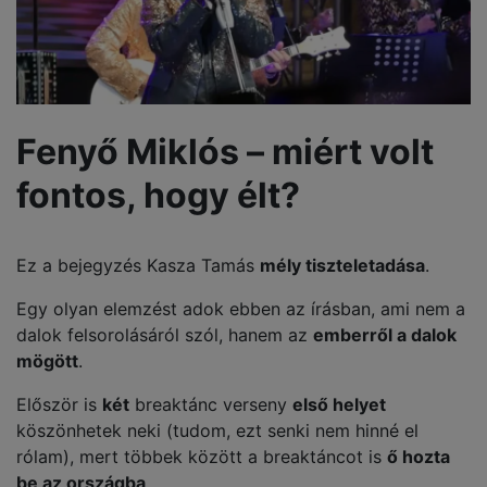
Fenyő Miklós – miért volt
fontos, hogy élt?
Ez a bejegyzés Kasza Tamás
mély tiszteletadása
.
Egy olyan elemzést adok ebben az írásban, ami nem a
dalok felsorolásáról szól, hanem az
emberről a dalok
mögött
.
Először is
két
breaktánc verseny
első helyet
köszönhetek neki (tudom, ezt senki nem hinné el
rólam), mert többek között a breaktáncot is
ő hozta
be az országba
.