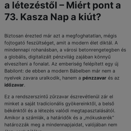
a létezéstől – Miért pont a
73. Kasza Nap a kiút?
Biztosan érezted már azt a megfoghatatlan, mégis
fojtogató feszültséget, amit a modern élet diktál. A
mindennapi rohanásban, a városi betonrengetegben és
a globális, digitalizált pénzvilág zajában könnyű
elveszíteni a fonalat. Az emberiség felépített egy új
Babilont: de ebben a modern Bábelben már nem a
nyelvek zavara uralkodik, hanem a
pénzzavar
és az
időzavar
.
Ez a rendszerszintű zűrzavar észrevétlenül zár el
minket a saját tradicionális gyökereinktől, a belső
békénktől és a létezés valódi megtapasztalásától.
Amikor a számlák, a határidők és a „mókuskerék”
határozzák meg a mindennapjaidat, valójában nem