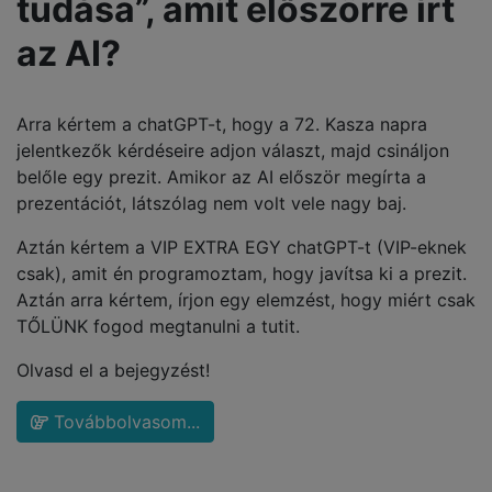
tudása”, amit előszörre írt
az AI?
Arra kértem a chatGPT-t, hogy a 72. Kasza napra
jelentkezők kérdéseire adjon választ, majd csináljon
belőle egy prezit. Amikor az AI először megírta a
prezentációt, látszólag nem volt vele nagy baj.
Aztán kértem a VIP EXTRA EGY chatGPT-t (VIP-eknek
csak), amit én programoztam, hogy javítsa ki a prezit.
Aztán arra kértem, írjon egy elemzést, hogy miért csak
TŐLÜNK fogod megtanulni a tutit.
Olvasd el a bejegyzést!
Továbbolvasom...