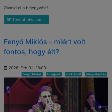
Olvasd el a bejegyzést!
Továbbolvasom...
Fenyő Miklós – miért volt
fontos, hogy élt?
2026. Feb 01., 18:00
Fenyő Miklós
Hungária
rock & roll
megvalósítás