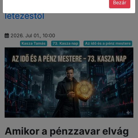
Amikor a pénzzavar elvág a
Bezár
létezéstől
2026. Jul 01., 10:00
Kasza Tamás
73. Kasza nap
Az idő és a pénz mestere
Amikor a pénzzavar elvág