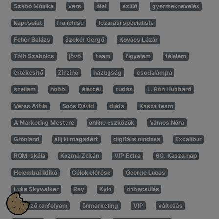
Szabó Mónika
vers
élet
szülő
gyermeknevelés
kapcsolat
franchise
lezárási specialista
Fehér Balázs
Szekér Gergő
Kovács Lázár
Tóth Szabolcs
jövő
team
figyelem
félelem
értékesítő
Zinzino
hazugság
csodalámpa
szellem
hobbi
életcél
tudás
L. Ron Hubbard
Veres Attila
Soós Dávid
diéta
Kasza team
A Marketing Mestere
online eszközök
Vámos Nóra
Grönland
állj ki magadért
digitális nindzsa
Excalibur
ROM-skála
Kozma Zoltán
VIP Extra
60. Kasza nap
Helembai Ildikó
Célok elérése
George Lucas
Luke Skywalker
Ray
Kylo
önbecsülés
levelező tanfolyam
önmarketing
VIP
változás