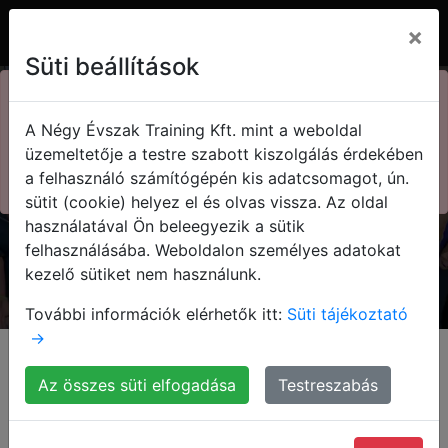
×
Süti beállítások
×
73. Kasza nap
A Négy Évszak Training Kft. mint a weboldal
Kedvezményes jegyek!
Kasza Tamás
üzemeltetője a testre szabott kiszolgálás érdekében
a felhasználó számítógépén kis adatcsomagot, ún.
Megnézem!
sütit (cookie) helyez el és olvas vissza. Az oldal
Olvasd el a blogom!
használatával Ön beleegyezik a sütik
felhasználásába. Weboldalon személyes adatokat
kezelő sütiket nem használunk.
További információk elérhetők itt:
Süti tájékoztató
→
Kezdőlap
Blog
Az összes süti elfogadása
Testreszabás