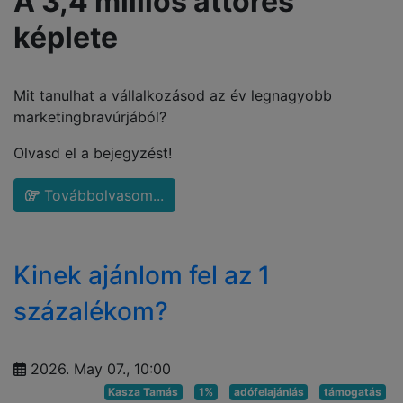
A 3,4 milliós áttörés
képlete
Mit tanulhat a vállalkozásod az év legnagyobb
marketingbravúrjából?
Olvasd el a bejegyzést!
Továbbolvasom...
Kinek ajánlom fel az 1
százalékom?
2026. May 07., 10:00
Kasza Tamás
1%
adófelajánlás
támogatás