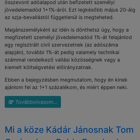
összevont adóalapod után befizetett személyi
jövedelemadód 1+1%-áról. Ezt legkésőbb május 20-áig
az szja-bevallástól függetlenül is megteheted.
Magánszemélyként az idén is dönthetsz úgy, hogy a
megfizetett személyi jövedelemadód 1%-át felajánlod
egy regisztrált civil szervezetnek (az adószáma
alapján), további 1%-át pedig valamely technikai
számmal rendelkező vallási közösségnek vagy a
kiemelt költségvetési előirányzatnak.
Ebben a bejegyzésben megmutatom, hogy én kinek
ajánlom fel az 1+1 százalékom, és miért éppen neki.
Továbbolvasom...
Mi a köze Kádár Jánosnak Tom