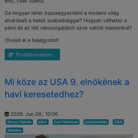
élsz, csak túlélsz.
De hogyan lehet összeegyeztetni a modern világ
elvárásait a belső szabadsággal? Hogyan válhatsz a
pénz és az idő rabszolgájából azok valódi mesterévé?
Olvasd el a bejegyzést!
Továbbolvasom...
Mi köze az USA 9. elnökének a
havi keresetedhez?
2026. Jun 28., 10:00
Kasza Tamás
siker
Fort Harrison
pozícionálás
USA
előadás