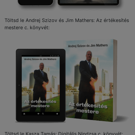
Töltsd le Andrej Szizov és Jim Mathers: Az értékesítés
mestere c. könyvét:
Töltsd le Kasza Tamás: Digitális Nindzsa c. könyvét: