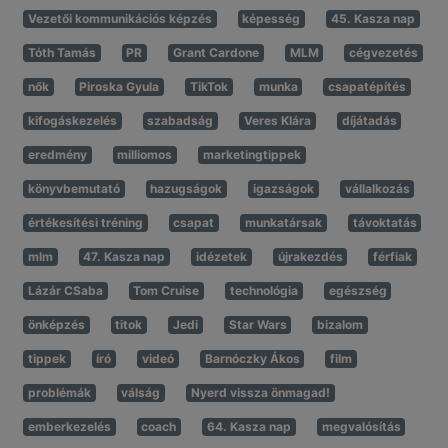
Vezetői kommunikációs képzés
képesség
45. Kasza nap
Tóth Tamás
PR
Grant Cardone
MLM
cégvezetés
nők
Piroska Gyula
TikTok
munka
csapatépítés
kifogáskezelés
szabadság
Veres Klára
díjátadás
eredmény
milliomos
marketingtippek
könyvbemutató
hazugságok
igazságok
vállalkozás
értékesítési tréning
csapat
munkatársak
távoktatás
mlm
47. Kasza nap
idézetek
újrakezdés
férfiak
Lázár CSaba
Tom Cruise
technológia
egészség
önképzés
titok
Jedi
Star Wars
bizalom
tippek
író
videó
Barnóczky Ákos
film
problémák
válság
Nyerd vissza önmagad!
emberkezelés
coach
64. Kasza nap
megvalósítás