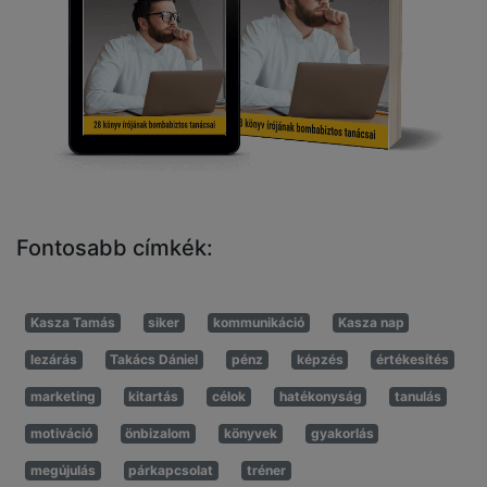
Fontosabb címkék:
Kasza Tamás
siker
kommunikáció
Kasza nap
lezárás
Takács Dániel
pénz
képzés
értékesítés
marketing
kitartás
célok
hatékonyság
tanulás
motiváció
önbizalom
könyvek
gyakorlás
megújulás
párkapcsolat
tréner