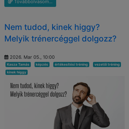
Továbbolvasom...
Nem tudod, kinek higgy?
Melyik trénercéggel dolgozz?
2026. Mar 05., 10:00
Kasza Tamás
képzés
értékesítési tréning
vezetői tréning
kinek higgy