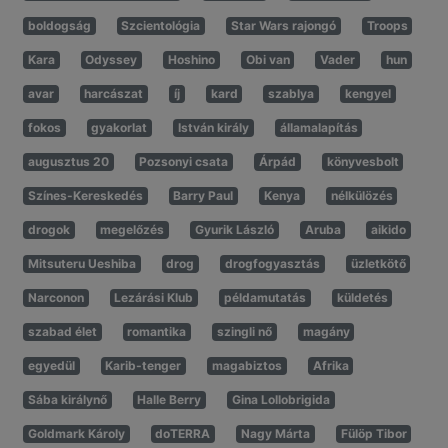
boldogság
Szcientológia
Star Wars rajongó
Troops
Kara
Odyssey
Hoshino
Obi van
Vader
hun
avar
harcászat
íj
kard
szablya
kengyel
fokos
gyakorlat
István király
államalapítás
augusztus 20
Pozsonyi csata
Árpád
könyvesbolt
Színes-Kereskedés
Barry Paul
Kenya
nélkülözés
drogok
megelőzés
Gyurik László
Aruba
aikido
Mitsuteru Ueshiba
drog
drogfogyasztás
üzletkötő
Narconon
Lezárási Klub
példamutatás
küldetés
szabad élet
romantika
szingli nő
magány
egyedül
Karib-tenger
magabiztos
Afrika
Sába királynő
Halle Berry
Gina Lollobrigida
Goldmark Károly
doTERRA
Nagy Márta
Fülöp Tibor