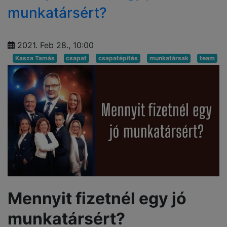
munkatársért?
2021. Feb 28., 10:00
Kasza Tamás
csapat
csapatépítés
munkatársak
team
Mennyit fizetnél egy jó
munkatársért?