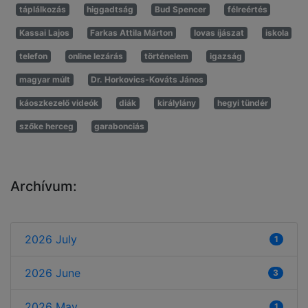
táplálkozás
higgadtság
Bud Spencer
félreértés
Kassai Lajos
Farkas Attila Márton
lovas íjászat
iskola
telefon
online lezárás
történelem
igazság
magyar múlt
Dr. Horkovics-Kováts János
káoszkezelő videók
diák
királylány
hegyi tündér
szőke herceg
garabonciás
Archívum:
2026 July
1
2026 June
3
2026 May
1