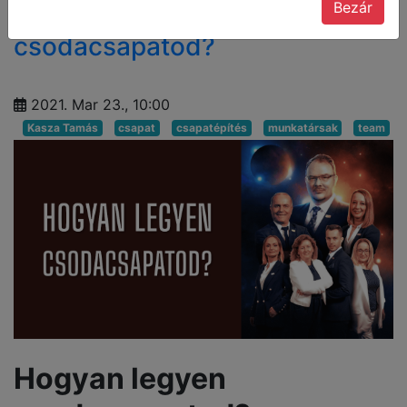
Hogyan legyen
Bezár
csodacsapatod?
2021. Mar 23., 10:00
Kasza Tamás
csapat
csapatépítés
munkatársak
team
Hogyan legyen