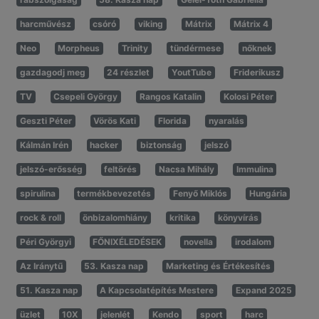
harcművész
csóró
viking
Mátrix
Mátrix 4
Neo
Morpheus
Trinity
tündérmese
nőknek
gazdagodj meg
24 részlet
YoutTube
Friderikusz
TV
Csepeli György
Rangos Katalin
Kolosi Péter
Geszti Péter
Vörös Kati
Florida
nyaralás
Kálmán Irén
hacker
biztonság
jelszó
jelszó-erősség
feltörés
Nacsa Mihály
Immulina
spirulina
termékbevezetés
Fenyő Miklós
Hungária
rock & roll
önbizalomhiány
kritika
könyvírás
Péri Györgyi
FŐNIXÉLEDÉSEK
novella
irodalom
Az Iránytű
53. Kasza nap
Marketing és Értékesítés
51. Kasza nap
A Kapcsolatépítés Mestere
Expand 2025
üzlet
10X
jelenlét
Kendo
sport
harc