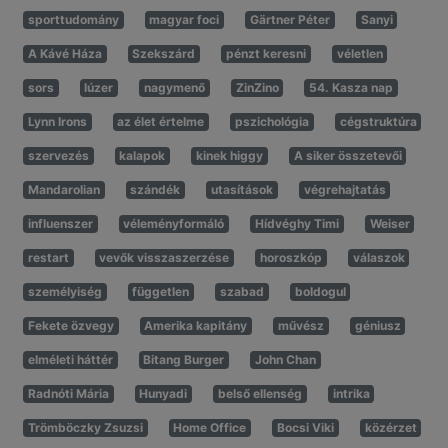
sporttudomány
magyar foci
Gärtner Péter
Sanyi
A Kávé Háza
Szekszárd
pénzt keresni
véletlen
sors
lúzer
nagymenő
ZinZino
54. Kasza nap
Lynn Irons
az élet értelme
pszichológia
cégstruktúra
szervezés
kalapok
kinek higgy
A siker összetevői
Mandarolian
szándék
utasítások
végrehajtatás
influenszer
véleményformáló
Hídvéghy Timi
Weiser
restart
vevők visszaszerzése
horoszkóp
válaszok
személyiség
független
szabad
boldogul
Fekete özvegy
Amerika kapitány
művész
géniusz
elméleti háttér
Bitang Burger
John Chan
Radnóti Mária
Hunyadi
belső ellenség
intrika
Trömböczky Zsuzsi
Home Office
Bocsi Viki
közérzet