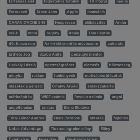
tartalmas élet
fogyatékos fiatalok
TV interjú
média
Évtervező
Steve Jobs
Apple
innováció
CARAN D’ACHE 849
Nespresso
előkészítés
Andor
sci-fi
krimi
regény
irónia
Tom Skythe
49. Kasza nap
Az értékteremtés művészete
zaklatás
Érthető Jog
Szabó Anita
pénzügyi mentor
Harkály László
egészségtréner
elemzés
bölcsesség
pletyka
reklám
tankönyvek
motivációs idézetek
idézetek a pénzről
Őrfalvy Árpád
ablakszakértő
márkaépítés
WISE számla
Revolut számla
angol
angoltanulás
tanítás
Elena Bludova
Tóth-Leiner Andrea
Elena Cardone
oktatás
fejlődés
Unfair Advantage
Tisztességtelen előny
Előny
Üzleti siker
fejlesztés
Kis-Balázs István