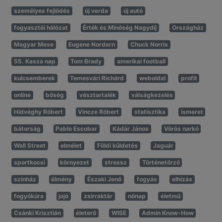
személyes fejlődés
új verda
új autó
fogyasztói hálózat
Érték és Minőség Nagydíj
Országház
Magyar Mese
Eugene Nordern
Chuck Norris
55. Kasza nap
Tom Brady
amerikai football
kulcsemberek
Temesvári Richárd
weboldal
profit
online
bőség
vésztartalék
válságkezelés
Hídvéghy Róbert
Vincze Róbert
statisztika
ismeret
bátorság
Pablo Escobar
Kádár János
Vörös narkó
Wall Street
elmélet
Földi küldetés
Jaguár
sportkocsi
környezet
stressz
Történetőrző
színház
élmény
Északi Jenő
fogyás
elhízás
fogyókúra
jojó
zsírraktár
nőnap
életmű
Csánki Krisztián
életerő
WISE
Admin Know-How