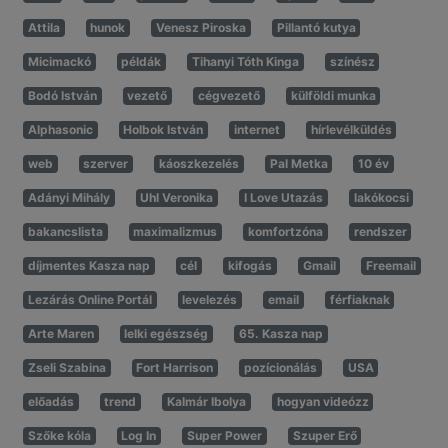
Attila
hunok
Venesz Piroska
Pillantó kutya
Micimackó
példák
Tihanyi Tóth Kinga
színész
Bodó István
vezető
cégvezető
külföldi munka
Alphasonic
Holbok István
internet
hírlevélküldés
web
szerver
káoszkezelés
Pal Metka
10 év
Adányi Mihály
Uhl Veronika
I Love Utazás
lakókocsi
bakancslista
maximalizmus
komfortzóna
rendszer
díjmentes Kasza nap
cél
kifogás
Gmail
Freemail
Lezárás Online Portál
levelezés
email
férfiaknak
Arte Maren
lelki egészség
65. Kasza nap
Zseli Szabina
Fort Harrison
pozícionálás
USA
előadás
trend
Kalmár Ibolya
hogyan videózz
Szőke kóla
Log In
Super Power
Szuper Erő