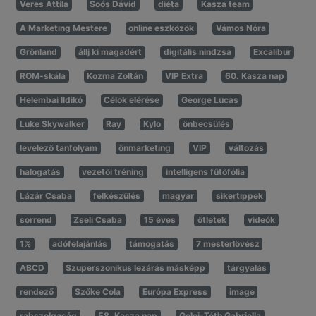
Veres Attila
Soós Dávid
diéta
Kasza team
A Marketing Mestere
online eszközök
Vámos Nóra
Grönland
állj ki magadért
digitális nindzsa
Excalibur
ROM-skála
Kozma Zoltán
VIP Extra
60. Kasza nap
Helembai Ildikó
Célok elérése
George Lucas
Luke Skywalker
Ray
Kylo
önbecsülés
levelező tanfolyam
önmarketing
VIP
változás
halogatás
vezetői tréning
intelligens fűtőfólia
Lázár Csaba
felkészülés
magyar
sikertippek
sorrend
Zseli Csaba
15 éves
ötletek
videók
1%
adófelajánlás
támogatás
7 mesterlövész
ABCD
Szuperszonikus lezárás másképp
tárgyalás
rendező
Szőke Cola
Európa Express
image
rabszolgaság
58. Kasza nap
Gelei-Tóth Gabriella