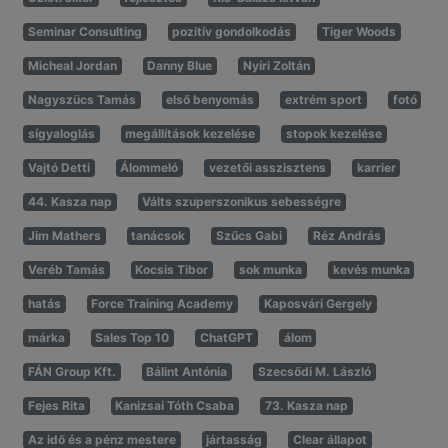
Seminar Consulting
pozitív gondolkodás
Tiger Woods
Micheal Jordan
Danny Blue
Nyíri Zoltán
Nagyszücs Tamás
első benyomás
extrém sport
fotó
sígyaloglás
megállítások kezelése
stopok kezelése
Vajtó Detti
Álommeló
vezetői asszisztens
karrier
44. Kasza nap
Válts szuperszonikus sebességre
Jim Mathers
tanácsok
Szűcs Gabi
Réz András
Veréb Tamás
Kocsis Tibor
sok munka
kevés munka
hatás
Force Training Academy
Kaposvári Gergely
márka
Sales Top 10
ChatGPT
álom
FÁN Group Kft.
Bálint Antónia
Szecsődi M. László
Fejes Rita
Kanizsai Tóth Csaba
73. Kasza nap
Az idő és a pénz mestere
jártasság
Clear állapot