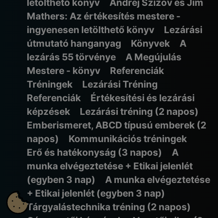
letölthető könyv
Andrej Szizov és Jim
Mathers: Az értékesítés mestere -
ingyenesen letölthető könyv
Lezárási
útmutató hanganyag
Könyvek
A
lezárás 55 törvénye
A Megújulás
Mestere - könyv
Referenciák
Tréningek
Lezárási Tréning
Referenciák
Értékesítési és lezárási
képzések
Lezárási tréning (2 napos)
Emberismeret, ABCD típusú emberek (2
napos)
Kommunikációs tréningek
Erő és hatékonyság (3 napos)
A
munka elvégeztetése + Etikai jelenlét
(egyben 3 nap)
A munka elvégeztetése
+ Etikai jelenlét (egyben 3 nap)
Tárgyalástechnika tréning (2 napos)