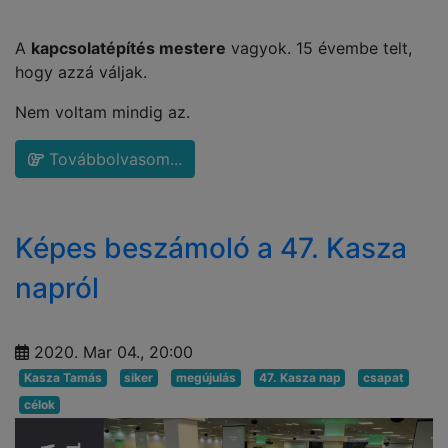
A
kapcsolatépítés mestere
vagyok. 15 évembe telt,
hogy azzá váljak.
Nem voltam mindig az.
Továbbolvasom...
Képes beszámoló a 47. Kasza
napról
2020. Mar 04., 20:00
Kasza Tamás
siker
megújulás
47. Kasza nap
csapat
célok