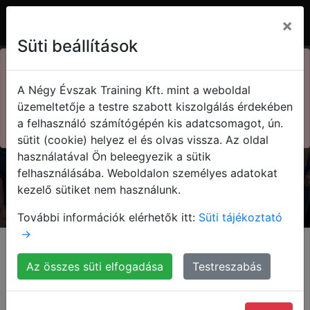
×
Süti beállítások
×
73. Kasza nap
A Négy Évszak Training Kft. mint a weboldal
Kedvezményes jegyek!
Kasza Tamás
üzemeltetője a testre szabott kiszolgálás érdekében
a felhasználó számítógépén kis adatcsomagot, ún.
Megnézem!
sütit (cookie) helyez el és olvas vissza. Az oldal
Olvasd el a blogom!
használatával Ön beleegyezik a sütik
felhasználásába. Weboldalon személyes adatokat
kezelő sütiket nem használunk.
További információk elérhetők itt:
Süti tájékoztató
→
Kezdőlap
Blog
Az összes süti elfogadása
Testreszabás