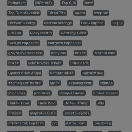
Parlament
kitűntetés
Top Gun
mozi
Top Gun Maverick
Tátrai Zita
opera
szoprán
Hossam Ramzy
Perzsia hercege
Led Zeppelin
Jay-Z
Shakira
Ricky Martin
Gárdonyi Géza
toxikus kapcsolat
mérgező kapcsolat
golyóálló értékesítő
irányítás
edzés
Szántó Imre
boksz
Kokó Kovács István
Erdei Zsolt
Gyakorlatias Angol
Németh Ildikó
búcsúztunk
személyzetfelvétel
vidék
videósorozat
döntés
minősítés
pontozás
Visnyei Emese
emberismeret
Hudák Tibor
I love Póló
Donald Trump
vita
érvelés
helyzetkezelés
vezetőképzés
értékesítők képzése
hit
Arton Farm
önállóság