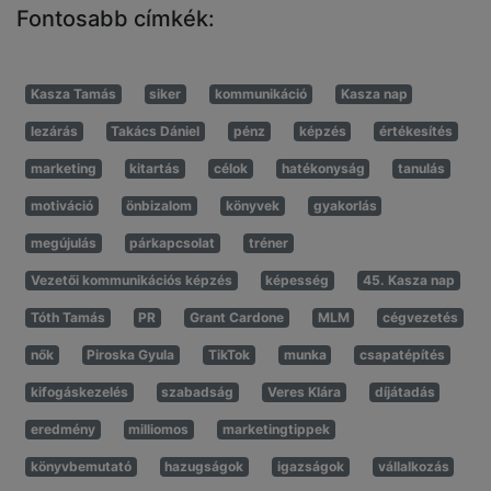
Fontosabb címkék:
Kasza Tamás
siker
kommunikáció
Kasza nap
lezárás
Takács Dániel
pénz
képzés
értékesítés
marketing
kitartás
célok
hatékonyság
tanulás
motiváció
önbizalom
könyvek
gyakorlás
megújulás
párkapcsolat
tréner
Vezetői kommunikációs képzés
képesség
45. Kasza nap
Tóth Tamás
PR
Grant Cardone
MLM
cégvezetés
nők
Piroska Gyula
TikTok
munka
csapatépítés
kifogáskezelés
szabadság
Veres Klára
díjátadás
eredmény
milliomos
marketingtippek
könyvbemutató
hazugságok
igazságok
vállalkozás