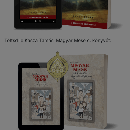
Töltsd le Kasza Tamás: Magyar Mese c. könyvét: