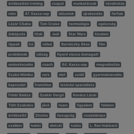
értékesítési tréning
csapat
munkatársak
távoktatás
mlm
47. Kasza nap
idézetek
újrakezdés
férfiak
Lázár CSaba
Tom Cruise
technológia
egészség
önképzés
titok
Jedi
Star Wars
bizalom
tippek
író
videó
Barnóczky Ákos
film
problémák
válság
Nyerd vissza önmagad!
emberkezelés
coach
64. Kasza nap
megvalósítás
Szabó Mónika
vers
élet
szülő
gyermeknevelés
kapcsolat
franchise
lezárási specialista
Fehér Balázs
Szekér Gergő
Kovács Lázár
Tóth Szabolcs
jövő
team
figyelem
félelem
értékesítő
Zinzino
hazugság
csodalámpa
szellem
hobbi
életcél
tudás
L. Ron Hubbard