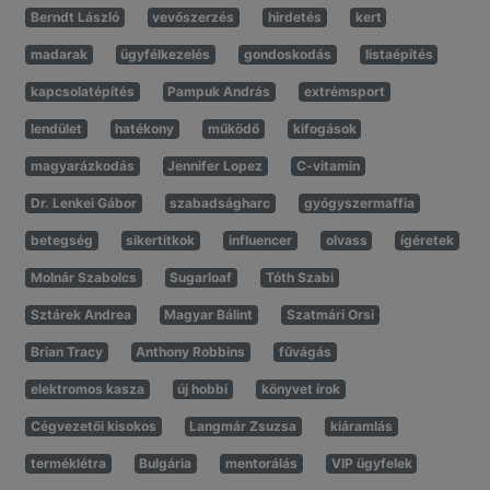
Berndt László
vevőszerzés
hirdetés
kert
madarak
ügyfélkezelés
gondoskodás
listaépítés
kapcsolatépítés
Pampuk András
extrémsport
lendület
hatékony
működő
kifogások
magyarázkodás
Jennifer Lopez
C-vitamin
Dr. Lenkei Gábor
szabadságharc
gyógyszermaffia
betegség
sikertitkok
influencer
olvass
ígéretek
Molnár Szabolcs
Sugarloaf
Tóth Szabi
Sztárek Andrea
Magyar Bálint
Szatmári Orsi
Brian Tracy
Anthony Robbins
fűvágás
elektromos kasza
új hobbi
könyvet írok
Cégvezetői kisokos
Langmár Zsuzsa
kiáramlás
terméklétra
Bulgária
mentorálás
VIP ügyfelek