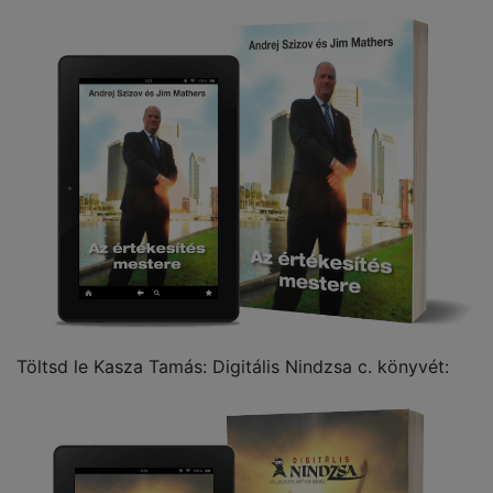
Töltsd le Kasza Tamás: Digitális Nindzsa c. könyvét: