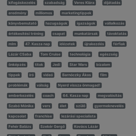
kifogáskezelés
szabadság
Veres Klára
díjátadás
eredmény
milliomos
marketingtippek
könyvbemutató
hazugságok
igazságok
vállalkozás
értékesítési tréning
csapat
munkatársak
távoktatás
mlm
47. Kasza nap
idézetek
újrakezdés
férfiak
Lázár CSaba
Tom Cruise
technológia
egészség
önképzés
titok
Jedi
Star Wars
bizalom
tippek
író
videó
Barnóczky Ákos
film
problémák
válság
Nyerd vissza önmagad!
emberkezelés
coach
64. Kasza nap
megvalósítás
Szabó Mónika
vers
élet
szülő
gyermeknevelés
kapcsolat
franchise
lezárási specialista
Fehér Balázs
Szekér Gergő
Kovács Lázár