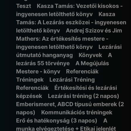
Teszt
Kasza Tamás: Vezetői kisokos -
ingyenesen letölthető könyv
Kasza
Tamás: A Lezárás eszközei - ingyenesen
letölthető könyv
Andrej Szizov és Jim
Mathers: Az értékesítés mestere -
ingyenesen letölthető könyv
Lezárási
útmutató hanganyag
Könyvek
A
lezárás 55 törvénye
A Megújulás
Mestere - könyv
Referenciák
Tréningek
Lezárási Tréning
Referenciák
Értékesítési és lezárási
képzések
Lezárási tréning (2 napos)
Emberismeret, ABCD típusú emberek (2
napos)
Kommunikációs tréningek
Erő és hatékonyság (3 napos)
A
munka elvégeztetése + Etikai jelenlét