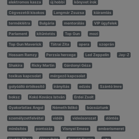
elektromos kasza
új hobbi
könyvet írok
Cégvezetői kisokos
Langmár Zsuzsa
kiáramlás
terméklétra
Bulgária
mentorálás
VIP ügyfelek
Parlament
kitűntetés
Top Gun
mozi
Top Gun Maverick
Tátrai Zita
opera
szoprán
Hossam Ramzy
Perzsia hercege
Led Zeppelin
Jay-Z
Shakira
Ricky Martin
Gárdonyi Géza
toxikus kapcsolat
mérgező kapcsolat
golyóálló értékesítő
irányítás
edzés
Szántó Imre
boksz
Kokó Kovács István
Erdei Zsolt
Gyakorlatias Angol
Németh Ildikó
búcsúztunk
személyzetfelvétel
vidék
videósorozat
döntés
minősítés
pontozás
Visnyei Emese
emberismeret