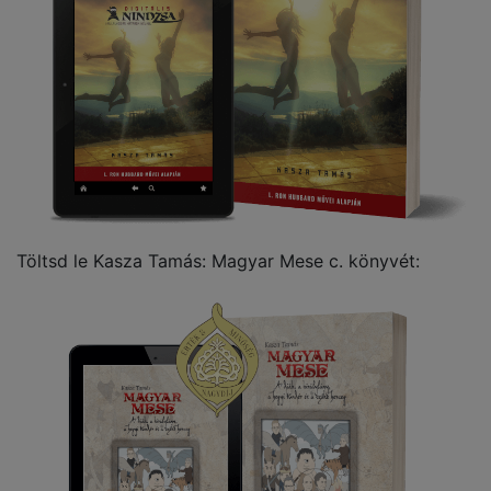
Töltsd le Kasza Tamás: Magyar Mese c. könyvét: