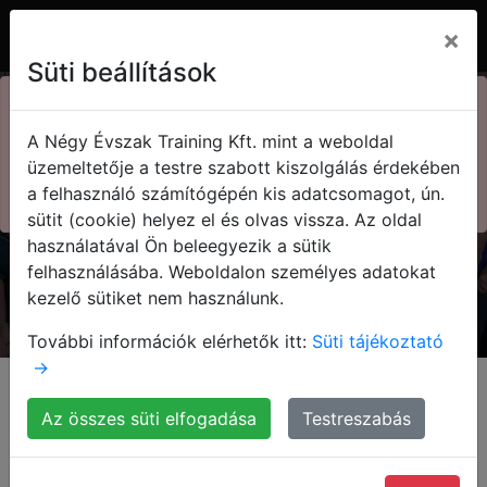
×
Süti beállítások
×
73. Kasza nap
A Négy Évszak Training Kft. mint a weboldal
Kedvezményes jegyek!
Kasza Tamás
üzemeltetője a testre szabott kiszolgálás érdekében
a felhasználó számítógépén kis adatcsomagot, ún.
Megnézem!
sütit (cookie) helyez el és olvas vissza. Az oldal
Olvasd el a blogom!
használatával Ön beleegyezik a sütik
felhasználásába. Weboldalon személyes adatokat
kezelő sütiket nem használunk.
További információk elérhetők itt:
Süti tájékoztató
→
Kezdőlap
Blog
Az összes süti elfogadása
Testreszabás