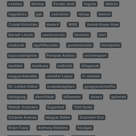
színház
élmény
Északi Jenő
fogyás
elhízás
fogyókúra
jojó
zsírraktár
nőnap
életmű
Csánki Krisztián
életerő
WISE
Admin Know-How
Berndt László
vevőszerzés
hirdetés
kert
madarak
ügyfélkezelés
gondoskodás
listaépítés
kapcsolatépítés
Pampuk András
extrémsport
lendület
hatékony
működő
kifogások
magyarázkodás
Jennifer Lopez
C-vitamin
Dr. Lenkei Gábor
szabadságharc
gyógyszermaffia
betegség
sikertitkok
influencer
olvass
ígéretek
Molnár Szabolcs
Sugarloaf
Tóth Szabi
Sztárek Andrea
Magyar Bálint
Szatmári Orsi
Brian Tracy
Anthony Robbins
fűvágás