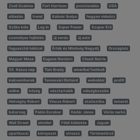
Zseli Szabina
Fort Harrison
pozícionálás
USA
előadás
trend
Kalmár Ibolya
hogyan videózz
Szőke kóla
Log In
Super Power
Szuper Erő
személyes fejlődés
új verda
új autó
fogyasztói hálózat
Érték és Minőség Nagydíj
Országház
Magyar Mese
Eugene Nordern
Chuck Norris
55. Kasza nap
Tom Brady
amerikai football
kulcsemberek
Temesvári Richárd
weboldal
profit
online
bőség
vésztartalék
válságkezelés
Hídvéghy Róbert
Vincze Róbert
statisztika
ismeret
bátorság
Pablo Escobar
Kádár János
Vörös narkó
Wall Street
elmélet
Földi küldetés
Jaguár
sportkocsi
környezet
stressz
Történetőrző