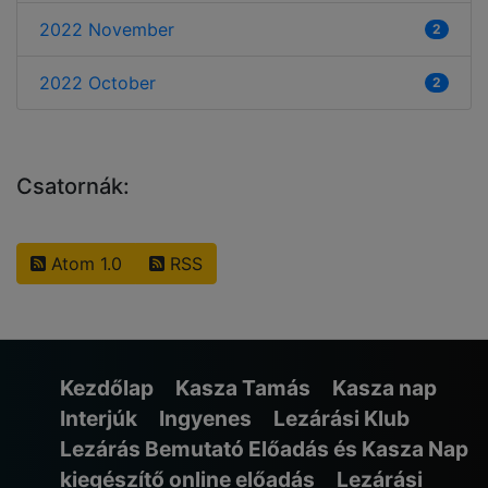
2022 November
2
2022 October
2
Csatornák:
Atom 1.0
RSS
Kezdőlap
Kasza Tamás
Kasza nap
Interjúk
Ingyenes
Lezárási Klub
Lezárás Bemutató Előadás és Kasza Nap
kiegészítő online előadás
Lezárási