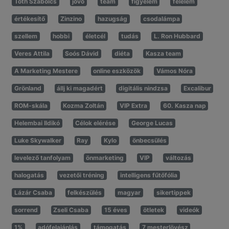
Tóth Szabolcs
jövő
team
figyelem
félelem
értékesítő
Zinzino
hazugság
csodalámpa
szellem
hobbi
életcél
tudás
L. Ron Hubbard
Veres Attila
Soós Dávid
diéta
Kasza team
A Marketing Mestere
online eszközök
Vámos Nóra
Grönland
állj ki magadért
digitális nindzsa
Excalibur
ROM-skála
Kozma Zoltán
VIP Extra
60. Kasza nap
Helembai Ildikó
Célok elérése
George Lucas
Luke Skywalker
Ray
Kylo
önbecsülés
levelező tanfolyam
önmarketing
VIP
változás
halogatás
vezetői tréning
intelligens fűtőfólia
Lázár Csaba
felkészülés
magyar
sikertippek
sorrend
Zseli Csaba
15 éves
ötletek
videók
1%
adófelajánlás
támogatás
7 mesterlövész