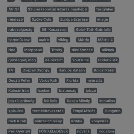
ABCD
Szuperszonikus lezárás másképp
tárgyalás
rendező
Szőke Cola
Európa Express
image
rabszolgaság
58. Kasza nap
Gelei-Tóth Gabriella
harcművész
csóró
viking
Mátrix
Mátrix 4
Neo
Morpheus
Trinity
tündérmese
nőknek
gazdagodj meg
24 részlet
YoutTube
Friderikusz
TV
Csepeli György
Rangos Katalin
Kolosi Péter
Geszti Péter
Vörös Kati
Florida
nyaralás
Kálmán Irén
hacker
biztonság
jelszó
jelszó-erősség
feltörés
Nacsa Mihály
Immulina
spirulina
termékbevezetés
Fenyő Miklós
Hungária
rock & roll
önbizalomhiány
kritika
könyvírás
Péri Györgyi
FŐNIXÉLEDÉSEK
novella
irodalom