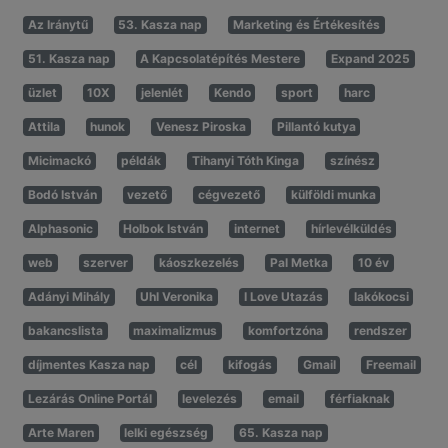
Az Iránytű
53. Kasza nap
Marketing és Értékesítés
51. Kasza nap
A Kapcsolatépítés Mestere
Expand 2025
üzlet
10X
jelenlét
Kendo
sport
harc
Attila
hunok
Venesz Piroska
Pillantó kutya
Micimackó
példák
Tihanyi Tóth Kinga
színész
Bodó István
vezető
cégvezető
külföldi munka
Alphasonic
Holbok István
internet
hírlevélküldés
web
szerver
káoszkezelés
Pal Metka
10 év
Adányi Mihály
Uhl Veronika
I Love Utazás
lakókocsi
bakancslista
maximalizmus
komfortzóna
rendszer
díjmentes Kasza nap
cél
kifogás
Gmail
Freemail
Lezárás Online Portál
levelezés
email
férfiaknak
Arte Maren
lelki egészség
65. Kasza nap