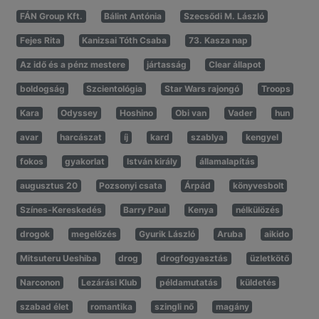
FÁN Group Kft.
Bálint Antónia
Szecsődi M. László
Fejes Rita
Kanizsai Tóth Csaba
73. Kasza nap
Az idő és a pénz mestere
jártasság
Clear állapot
boldogság
Szcientológia
Star Wars rajongó
Troops
Kara
Odyssey
Hoshino
Obi van
Vader
hun
avar
harcászat
íj
kard
szablya
kengyel
fokos
gyakorlat
István király
államalapítás
augusztus 20
Pozsonyi csata
Árpád
könyvesbolt
Színes-Kereskedés
Barry Paul
Kenya
nélkülözés
drogok
megelőzés
Gyurik László
Aruba
aikido
Mitsuteru Ueshiba
drog
drogfogyasztás
üzletkötő
Narconon
Lezárási Klub
példamutatás
küldetés
szabad élet
romantika
szingli nő
magány