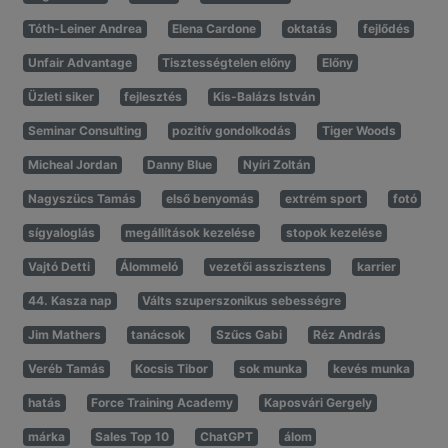
Tóth-Leiner Andrea
Elena Cardone
oktatás
fejlődés
Unfair Advantage
Tisztességtelen előny
Előny
Üzleti siker
fejlesztés
Kis-Balázs István
Seminar Consulting
pozitív gondolkodás
Tiger Woods
Micheal Jordan
Danny Blue
Nyíri Zoltán
Nagyszücs Tamás
első benyomás
extrém sport
fotó
sígyaloglás
megállítások kezelése
stopok kezelése
Vajtó Detti
Álommeló
vezetői asszisztens
karrier
44. Kasza nap
Válts szuperszonikus sebességre
Jim Mathers
tanácsok
Szűcs Gabi
Réz András
Veréb Tamás
Kocsis Tibor
sok munka
kevés munka
hatás
Force Training Academy
Kaposvári Gergely
márka
Sales Top 10
ChatGPT
álom