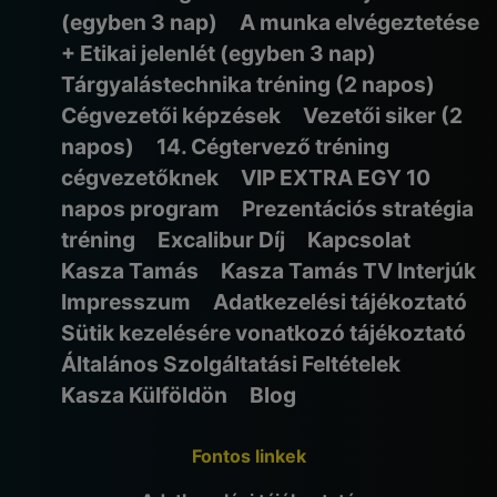
(egyben 3 nap)
A munka elvégeztetése
+ Etikai jelenlét (egyben 3 nap)
Tárgyalástechnika tréning (2 napos)
Cégvezetői képzések
Vezetői siker (2
napos)
14. Cégtervező tréning
cégvezetőknek
VIP EXTRA EGY 10
napos program
Prezentációs stratégia
tréning
Excalibur Díj
Kapcsolat
Kasza Tamás
Kasza Tamás TV Interjúk
Impresszum
Adatkezelési tájékoztató
Sütik kezelésére vonatkozó tájékoztató
Általános Szolgáltatási Feltételek
Kasza Külföldön
Blog
Fontos linkek