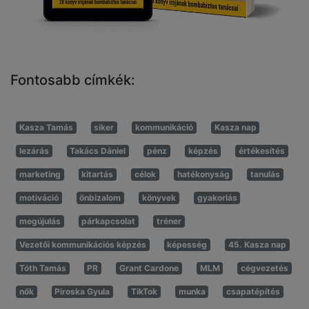
Fontosabb címkék:
Kasza Tamás
siker
kommunikáció
Kasza nap
lezárás
Takács Dániel
pénz
képzés
értékesítés
marketing
kitartás
célok
hatékonyság
tanulás
motiváció
önbizalom
könyvek
gyakorlás
megújulás
párkapcsolat
tréner
Vezetői kommunikációs képzés
képesség
45. Kasza nap
Tóth Tamás
PR
Grant Cardone
MLM
cégvezetés
nők
Piroska Gyula
TikTok
munka
csapatépítés