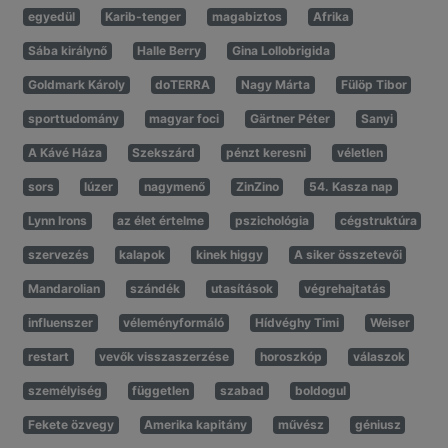
egyedül
Karib-tenger
magabiztos
Afrika
Sába királynő
Halle Berry
Gina Lollobrigida
Goldmark Károly
doTERRA
Nagy Márta
Fülöp Tibor
sporttudomány
magyar foci
Gärtner Péter
Sanyi
A Kávé Háza
Szekszárd
pénzt keresni
véletlen
sors
lúzer
nagymenő
ZinZino
54. Kasza nap
Lynn Irons
az élet értelme
pszichológia
cégstruktúra
szervezés
kalapok
kinek higgy
A siker összetevői
Mandarolian
szándék
utasítások
végrehajtatás
influenszer
véleményformáló
Hídvéghy Timi
Weiser
restart
vevők visszaszerzése
horoszkóp
válaszok
személyiség
független
szabad
boldogul
Fekete özvegy
Amerika kapitány
művész
géniusz