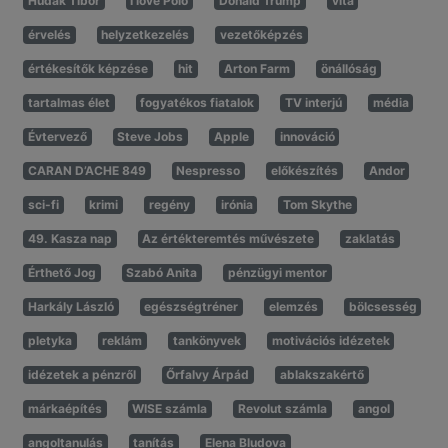
Hudák Tibor
I love Póló
Donald Trump
vita
érvelés
helyzetkezelés
vezetőképzés
értékesítők képzése
hit
Arton Farm
önállóság
tartalmas élet
fogyatékos fiatalok
TV interjú
média
Évtervező
Steve Jobs
Apple
innováció
CARAN D’ACHE 849
Nespresso
előkészítés
Andor
sci-fi
krimi
regény
irónia
Tom Skythe
49. Kasza nap
Az értékteremtés művészete
zaklatás
Érthető Jog
Szabó Anita
pénzügyi mentor
Harkály László
egészségtréner
elemzés
bölcsesség
pletyka
reklám
tankönyvek
motivációs idézetek
idézetek a pénzről
Őrfalvy Árpád
ablakszakértő
márkaépítés
WISE számla
Revolut számla
angol
angoltanulás
tanítás
Elena Bludova