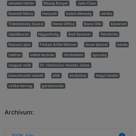
elméleti háttér
Bitang Burger
John Chan
Radnóti Mária
Hunyadi
belső ellenség
intrika
Trömböczky Zsuzsi
Home Office
Bocsi Viki
közérzet
táplálkozás
higgadtság
Bud Spencer
félreértés
Kassai Lajos
Farkas Attila Márton
lovas íjászat
iskola
telefon
online lezárás
történelem
igazság
magyar múlt
Dr. Horkovics-Kováts János
káoszkezelő videók
diák
királylány
hegyi tündér
szőke herceg
garabonciás
Archívum:
2026 July
1