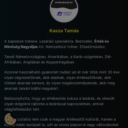
Kasza Tamás
A bajnokok trénere. Lezárási specialista. Bestseller,
Érték és
Minőség Nagydíjas
író. Nemzetközi tréner. Előadóművész.
Tanult Németországban, Amerikában, a Karib-szigeteken, Dél-
Afrikában, Angliában és Koppenhágában.
Azonnal használható gyakorlati tudást ad át már több mint 30 éve
olyan cégvezetőknek, akik eladnak, olyan értékesítőknek, akik
többet akarnak keresni, és olyan magánszemélyeknek, akik meg
akarnak tanulni kiállni magukért.
Bebizonyította, hogy az értékesítés kulcsa a lezárás, és sikerült
olyan dolgokra rájönnie a lezárással kapcsolatban, amivel
világfelfedezést tett.
Megváltoztatta nem csak a magyar értékesítői kultúrát, hanem a
közép-kelet-európait is, sőt az orosz piacon is nagy változásokat