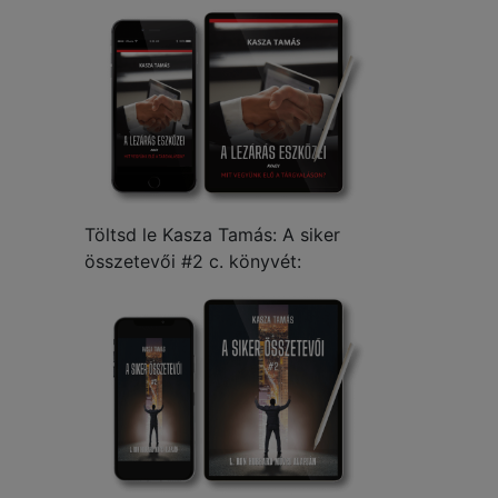
Töltsd le Kasza Tamás: A siker
összetevői #2 c. könyvét: