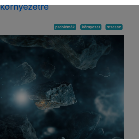
környezetre
problémák
környezet
stressz