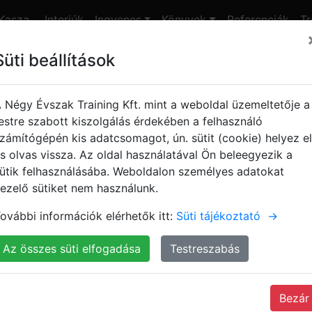
Kasza
Interjúk
Ingyenes
Könyvek
Referenciák
Tr
nap
Süti beállítások
es jegyek!
Kasza Tamás
 Négy Évszak Training Kft. mint a weboldal üzemeltetője a
estre szabott kiszolgálás érdekében a felhasználó
zámítógépén kis adatcsomagot, ún. sütit (cookie) helyez el
s olvas vissza. Az oldal használatával Ön beleegyezik a
Olvasd el a blogom!
ütik felhasználásába. Weboldalon személyes adatokat
ezelő sütiket nem használunk.
ovábbi információk elérhetők itt:
Süti tájékoztató
→
Az összes süti elfogadása
Testreszabás
Bezár