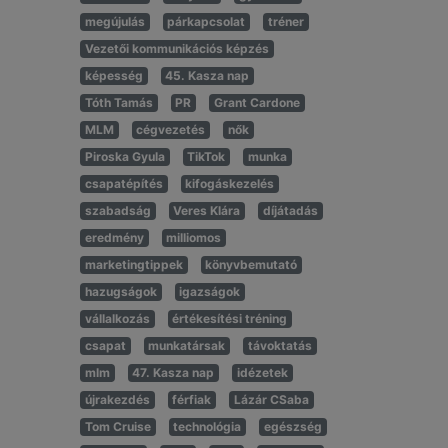
megújulás
párkapcsolat
tréner
Vezetői kommunikációs képzés
képesség
45. Kasza nap
Tóth Tamás
PR
Grant Cardone
MLM
cégvezetés
nők
Piroska Gyula
TikTok
munka
csapatépítés
kifogáskezelés
szabadság
Veres Klára
díjátadás
eredmény
milliomos
marketingtippek
könyvbemutató
hazugságok
igazságok
vállalkozás
értékesítési tréning
csapat
munkatársak
távoktatás
mlm
47. Kasza nap
idézetek
újrakezdés
férfiak
Lázár CSaba
Tom Cruise
technológia
egészség