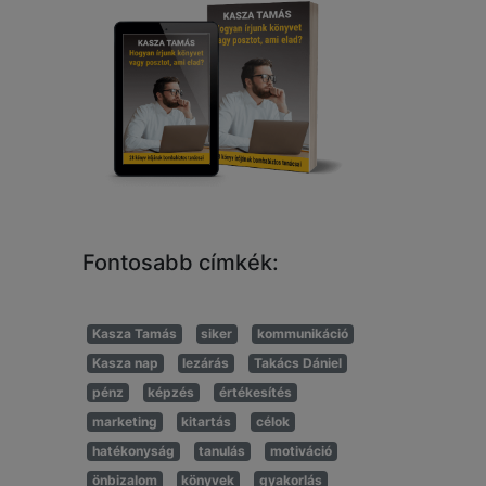
Fontosabb címkék:
Kasza Tamás
siker
kommunikáció
Kasza nap
lezárás
Takács Dániel
pénz
képzés
értékesítés
marketing
kitartás
célok
hatékonyság
tanulás
motiváció
önbizalom
könyvek
gyakorlás