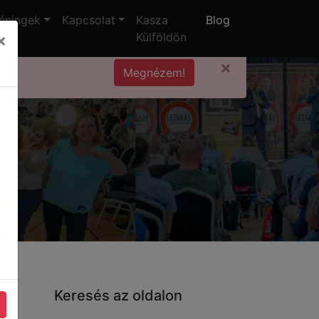
éningek
Kapcsolat
Kasza
Blog
×
Külföldön
×
Megnézem!
Keresés az oldalon