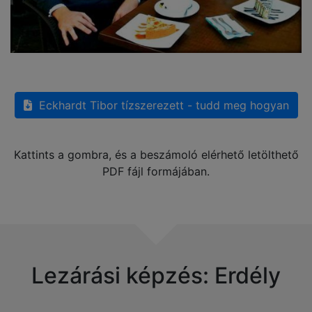
Eckhardt Tibor tízszerezett - tudd meg hogyan
Kattints a gombra, és a beszámoló elérhető letölthető
PDF fájl formájában.
Lezárási képzés: Erdély