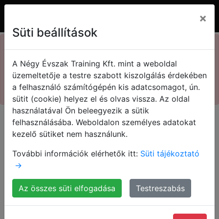
×
Süti beállítások
×
73. Kasza nap
A Négy Évszak Training Kft. mint a weboldal
Kedvezményes jegyek!
A bevételed a LEZÁRÁS-
üzemeltetője a testre szabott kiszolgálás érdekében
on múlik!
a felhasználó számítógépén kis adatcsomagot, ún.
Megnézem!
sütit (cookie) helyez el és olvas vissza. Az oldal
használatával Ön beleegyezik a sütik
felhasználásába. Weboldalon személyes adatokat
kezelő sütiket nem használunk.
További információk elérhetők itt:
Süti tájékoztató
És ne feledd: Az értékesítés
→
megtanulható!
Az összes süti elfogadása
Testreszabás