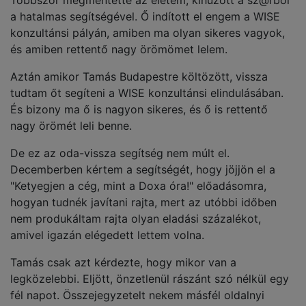
a hatalmas segítségével. Ő indított el engem a WISE
konzultánsi pályán, amiben ma olyan sikeres vagyok,
és amiben rettentő nagy örömömet lelem.
Aztán amikor Tamás Budapestre költözött, vissza
tudtam őt segíteni a WISE konzultánsi elindulásában.
És bizony ma ő is nagyon sikeres, és ő is rettentő
nagy örömét leli benne.
De ez az oda-vissza segítség nem múlt el.
Decemberben kértem a segítségét, hogy jöjjön el a
"Ketyegjen a cég, mint a Doxa óra!" előadásomra,
hogyan tudnék javítani rajta, mert az utóbbi időben
nem produkáltam rajta olyan eladási százalékot,
amivel igazán elégedett lettem volna.
Tamás csak azt kérdezte, hogy mikor van a
legközelebbi. Eljött, önzetlenül rászánt szó nélkül egy
fél napot. Összejegyzetelt nekem másfél oldalnyi