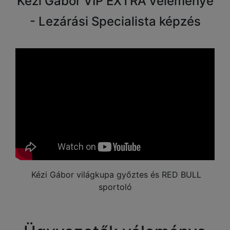
Kézi Gábor VIP EXTRA véleménye
- Lezárási Specialista képzés
Kézi Gábor világkupa győztes és RED BULL
sportoló