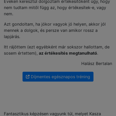
Éveken keresztül dolgoztam értékesítőként úgy, hogy
nem tudtam mitől függ az, hogy értékesítek-e, vagy
nem.
Azt gondoltam, ha jókor vagyok jó helyen, akkor jól
mennek a dolgok, és persze van amikor rossz a
lapjárás.
Itt rájöttem (ezt egyébként már sokszor hallottam, de
sosem értettem),
az értékesítés megtanulható
.
Halász Bertalan
Díjmentes egésznapos tréning
Fantasztikus képzésen vagyunk túl, melyet Kasza