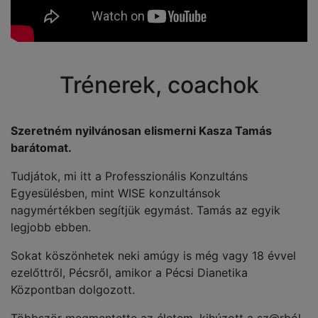
Trénerek, coachok
Szeretném nyilvánosan elismerni Kasza Tamás
barátomat.
Tudjátok, mi itt a Professzionális Konzultáns
Egyesülésben, mint WISE konzultánsok
nagymértékben segítjük egymást. Tamás az egyik
legjobb ebben.
Sokat köszönhetek neki amúgy is még vagy 18 évvel
ezelőttről, Pécsről, amikor a Pécsi Dianetika
Központban dolgozott.
Többször megmentette az életem, kihúzott a sz@rból