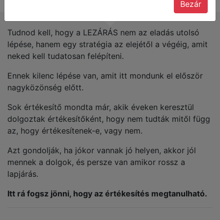
Bezár
Tudnod kell, hogy a LEZÁRÁS nem az eladás utolsó
lépése, hanem egy stratégia az elejétől a végéig, amit
neked kell tudatosan felépíteni.
Ennek kilenc lépése van, amit itt mondunk el először
nagyközönség előtt.
Sok értékesítő mondta már, akik éveken keresztül
dolgoztak értékesítőként, hogy nem tudták mitől függ
az, hogy értékesítenek-e, vagy nem.
Azt gondolják, ha jókor vannak jó helyen, akkor jól
mennek a dolgok, és persze van amikor rossz a
lapjárás.
Itt rá fogsz jönni, hogy az értékesítés megtanulható.