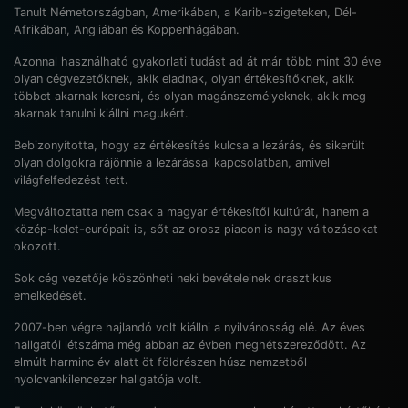
Tanult Németországban, Amerikában, a Karib-szigeteken, Dél-
Afrikában, Angliában és Koppenhágában.
Azonnal használható gyakorlati tudást ad át már több mint 30 éve
olyan cégvezetőknek, akik eladnak, olyan értékesítőknek, akik
többet akarnak keresni, és olyan magánszemélyeknek, akik meg
akarnak tanulni kiállni magukért.
Bebizonyította, hogy az értékesítés kulcsa a lezárás, és sikerült
olyan dolgokra rájönnie a lezárással kapcsolatban, amivel
világfelfedezést tett.
Megváltoztatta nem csak a magyar értékesítői kultúrát, hanem a
közép-kelet-európait is, sőt az orosz piacon is nagy változásokat
okozott.
Sok cég vezetője köszönheti neki bevételeinek drasztikus
emelkedését.
2007-ben végre hajlandó volt kiállni a nyilvánosság elé. Az éves
hallgatói létszáma még abban az évben meghétszereződött. Az
elmúlt harminc év alatt öt földrészen húsz nemzetből
nyolcvankilencezer hallgatója volt.