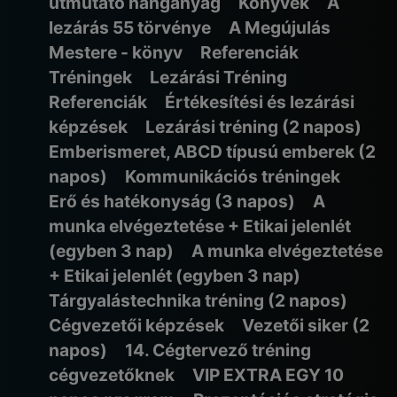
útmutató hanganyag
Könyvek
A
lezárás 55 törvénye
A Megújulás
Mestere - könyv
Referenciák
Tréningek
Lezárási Tréning
Referenciák
Értékesítési és lezárási
képzések
Lezárási tréning (2 napos)
Emberismeret, ABCD típusú emberek (2
napos)
Kommunikációs tréningek
Erő és hatékonyság (3 napos)
A
munka elvégeztetése + Etikai jelenlét
(egyben 3 nap)
A munka elvégeztetése
+ Etikai jelenlét (egyben 3 nap)
Tárgyalástechnika tréning (2 napos)
Cégvezetői képzések
Vezetői siker (2
napos)
14. Cégtervező tréning
cégvezetőknek
VIP EXTRA EGY 10