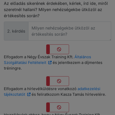
Az előadás sikerének érdekében, kérlek, írd ide, miről
szeretnél hallani? Milyen nehézségekbe ütközöl az
értékesítés során?
2. kérdés
Igen
Nem
Elfogadom a Négy Évszak Training Kft.
Általános
Szolgáltatási Feltételeit
és jelentkezem a díjmentes
tréningre.
Igen
Nem
Elfogadom a hírlevélküldésre vonatkozó
adatkezelési
tájékoztatót
és feliratkozom Kasza Tamás hírlevelére.
Igen
Nem
Hozzájárulok ahhoz, hogy a Négy Évszak Training Kft.