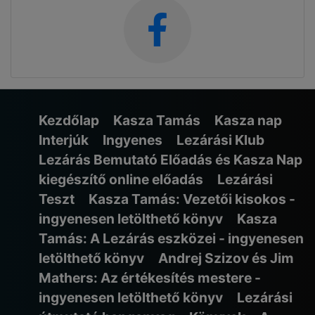
Kezdőlap
Kasza Tamás
Kasza nap
Interjúk
Ingyenes
Lezárási Klub
Lezárás Bemutató Előadás és Kasza Nap
kiegészítő online előadás
Lezárási
Teszt
Kasza Tamás: Vezetői kisokos -
ingyenesen letölthető könyv
Kasza
Tamás: A Lezárás eszközei - ingyenesen
letölthető könyv
Andrej Szizov és Jim
Mathers: Az értékesítés mestere -
ingyenesen letölthető könyv
Lezárási