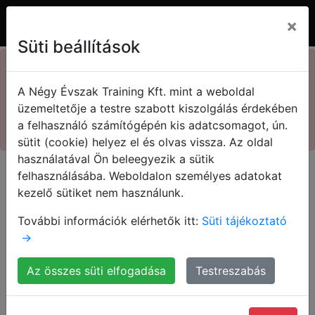
×
Süti beállítások
×
73. Kasza nap
A Négy Évszak Training Kft. mint a weboldal
Kedvezményes jegyek!
Sajnos, a keresett oldal
üzemeltetője a testre szabott kiszolgálás érdekében
nem található, de ha már
a felhasználó számítógépén kis adatcsomagot, ún.
Megnézem!
sütit (cookie) helyez el és olvas vissza. Az oldal
itt vagy ...
használatával Ön beleegyezik a sütik
felhasználásába. Weboldalon személyes adatokat
kezelő sütiket nem használunk.
További információk elérhetők itt:
Süti tájékoztató
→
Vidd el az e-mail címedért
Az összes süti elfogadása
Testreszabás
cserébe az egyik best seller