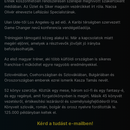
Ennek köszönhetően rendszeresen szerepel meghívott szakértőként
médiában. Az Üzlet és Siker magazin vezércikket írt róla. Nacsa
Olivér elnevezte LeRázási Specialistának.
Ulan Ude-től Los Angeles-ig ad elő. A Karibi térségben szervezett
Game Changer nevű konferencia vendégelőadója.
Tréningjein támogató közeg alakul ki. Már a kapcsolatok miatt
megéri eljönni, amelyek a résztvevők jövőjét jó irányba
befolyásolhatják.
Az első magyar tréner, aki több külföldi országban is sikeres
franchise-t működtet egyre nagyobb eredményekkel.
Szlovéniában, Csehországban és Szlovákiában, Bulgáriában és
Oroszországban emberek ezrei ismerik Kasza Tamás nevét.
52 könyv szerzője. Köztük egy mese, három sci-fi és egy fantasy-é,
és egy regényé, amit forgatókönyvben is megírt. Másik 45 könyvét
vezetésről, értékesítési lezárásról és személyiségfejlődésről írta.
Könyveit szlovák, román, bolgár és orosz nyelvre fordították le.
125.000 példányban keltek el.
Kérd a tudást e-mailben!