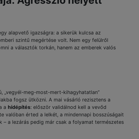
ája: Agresszió helyett
egy alapvető igazságra: a sikerük kulcsa az
emberi szintű megértése volt. Nem egy felülről
yomni a választók torkán, hanem az emberek valós
ú, „vegyél-meg-most-mert-kihagyhatatlan”
akba fogsz ütközni. A mai vásárló rezisztens a
ta a
hídépítés
: először validálnod kell a vevőd
te valóban érted a lelkét, a mindennapi bosszúságait
k – a lezárás pedig már csak a folyamat természetes