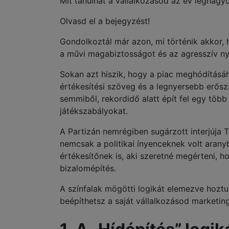
Mit tanulhat a vállalkozásod az év legnag
Olvasd el a bejegyzést!
Gondolkoztál már azon, mi történik akkor, h
a művi magabiztosságot és az agresszív n
Sokan azt hiszik, hogy a piac meghódításá
értékesítési szöveg és a legnyersebb erősz
semmiből, rekordidő alatt épít fel egy több m
játékszabályokat.
A Partizán nemrégiben sugárzott interjúja 
nemcsak a politikai ínyenceknek volt ara
értékesítőnek is, aki szeretné megérteni,
bizalomépítés.
A színfalak mögötti logikát elemezve hoztu
beépíthetsz a saját vállalkozásod marketin