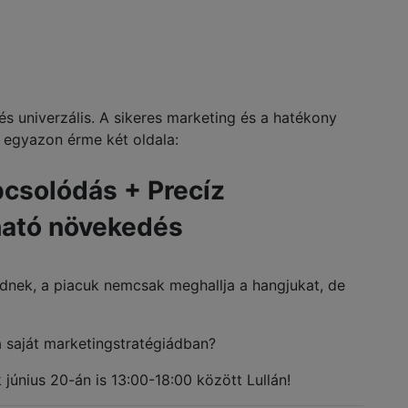
lt és univerzális. A sikeres marketing és a hatékony
 egyazon érme két oldala:
pcsolódás + Precíz
ható növekedés
eidnek, a piacuk nemcsak meghallja a hangjukat, de
a saját marketingstratégiádban?
 június 20-án is 13:00-18:00 között Lullán!