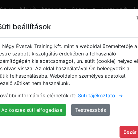
Kasza
Interjúk
Ingyenes
Könyvek
Referenciák
Tr
nap
Süti beállítások
yes jegyek!
plete
 Négy Évszak Training Kft. mint a weboldal üzemeltetője a
estre szabott kiszolgálás érdekében a felhasználó
zámítógépén kis adatcsomagot, ún. sütit (cookie) helyez el
ete
s olvas vissza. Az oldal használatával Ön beleegyezik a
ütik felhasználásába. Weboldalon személyes adatokat
ezelő sütiket nem használunk.
Kasza Tamás
siker
marketing
vállalkozás
ovábbi információk elérhetők itt:
Süti tájékoztató
→
Az összes süti elfogadása
Testreszabás
Bezár