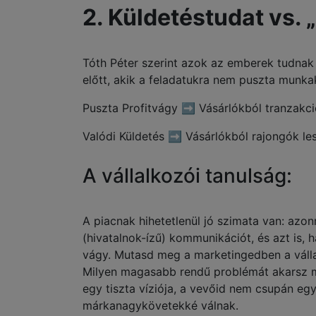
2. Küldetéstudat vs.
Tóth Péter szerint azok az emberek tudnak
előtt, akik a feladatukra nem puszta munka
Puszta Profitvágy ➡️ Vásárlókból tranzakci
Valódi Küldetés ➡️ Vásárlókból rajongók le
A vállalkozói tanulság:
A piacnak hihetetlenül jó szimata van: azonn
(hivatalnok-ízű) kommunikációt, és azt is,
vágy. Mutasd meg a marketingedben a vállal
Milyen magasabb rendű problémát akarsz 
egy tiszta víziója, a vevőid nem csupán eg
márkanagykövetekké válnak.