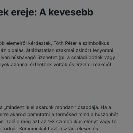
ek ereje: A kevesebb
b elemeiről kérdezték, Tóth Péter a szimbolikus
áz oldalas, átláthatatlan szakmai zsinórt lenyomni
lyan húsbavágó üzenetet (pl. a családi pótlék vagy
yek azonnal érthetőek voltak és érzelmi reakciót
a „mindent is el akarunk mondani” csapdája. Ha a
erre akarod bemutatni a terméked mind a huszonhét
ban. Találd meg azt az 1-2 szimbolikus előnyt vagy fő
ortodnál. Kommunikáld azt tisztán, élesen és