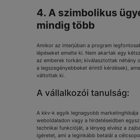
4. A szimbolikus ügy
mindig több
Amikor az interjúban a program legfontosab
lépéseket emelte ki. Nem akartak egy kétsz
az emberek torkán; kiválasztottak néhány o
a legszegényebbeket érintő kérdések), amel
váltottak ki.
A vállalkozói tanulság:
A kkv-k egyik legnagyobb marketinghibája 
weboldaladon vagy a hirdetéseidben egysz
technikai funkcióját, a lényeg elvész a zaj
ígéretet, ami a leginkább betalál a célcsop