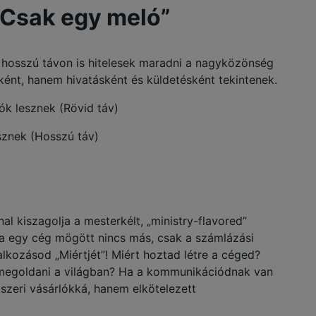
 „Csak egy meló”
 hosszú távon is hitelesek maradni a nagyközönség
ként, hanem hivatásként és küldetésként tekintenek.
ók lesznek (Rövid táv)
sznek (Hosszú táv)
al kiszagolja a mesterkélt, „ministry-flavored”
 ha egy cég mögött nincs más, csak a számlázási
kozásod „Miértjét”! Miért hoztad létre a céged?
megoldani a világban? Ha a kommunikációdnak van
yszeri vásárlókká, hanem elkötelezett