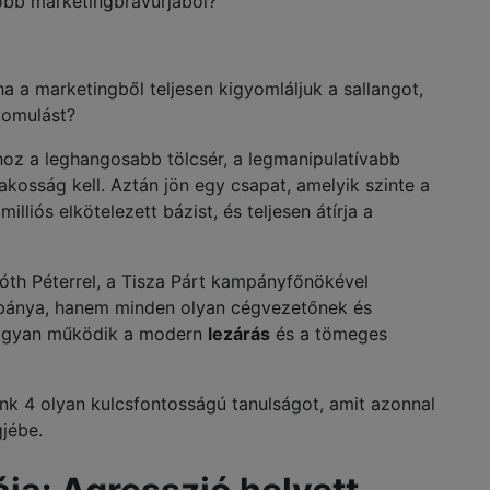
yobb marketingbravúrjából?
a a marketingből teljesen kigyomláljuk a sallangot,
yomulást?
hoz a leghangosabb tölcsér, a legmanipulatívabb
akosság kell. Aztán jön egy csapat, amelyik szinte a
illiós elkötelezett bázist, és teljesen átírja a
Tóth Péterrel, a Tisza Párt kampányfőnökével
nybánya, hanem minden olyan cégvezetőnek és
 hogyan működik a modern
lezárás
és a tömeges
nk 4 olyan kulcsfontosságú tanulságot, amit azonnal
gjébe.