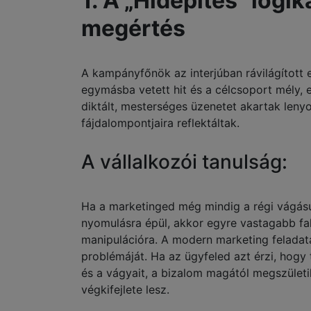
1. A „Hídépítés” logik
megértés
A kampányfőnök az interjúban rávilágított 
egymásba vetett hit és a célcsoport mély, 
diktált, mesterséges üzenetet akartak len
fájdalompontjaira reflektáltak.
A vállalkozói tanulság:
Ha a marketinged még mindig a régi vágás
nyomulásra épül, akkor egyre vastagabb fal
manipulációra. A modern marketing felada
problémáját. Ha az ügyfeled azt érzi, hogy 
és a vágyait, a bizalom magától megszületi
végkifejlete lesz.