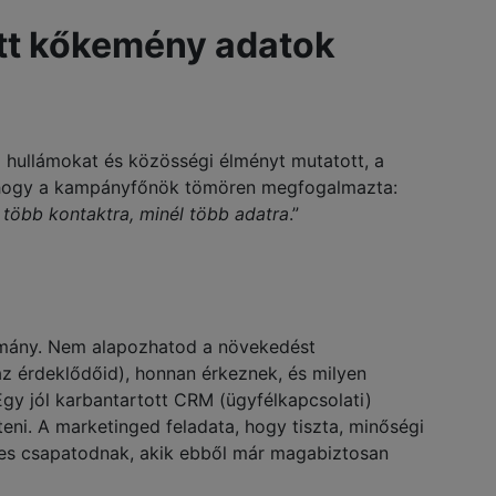
tt kőkemény adatok
i hullámokat és közösségi élményt mutatott, a
 Ahogy a kampányfőnök tömören megfogalmazta:
 több kontaktra, minél több adatra
.”
mány. Nem alapozhatod a növekedést
az érdeklődőid), honnan érkeznek, és milyen
gy jól karbantartott CRM (ügyfélkapcsolati)
eni. A marketinged feladata, hogy tiszta, minőségi
ales csapatodnak, akik ebből már magabiztosan