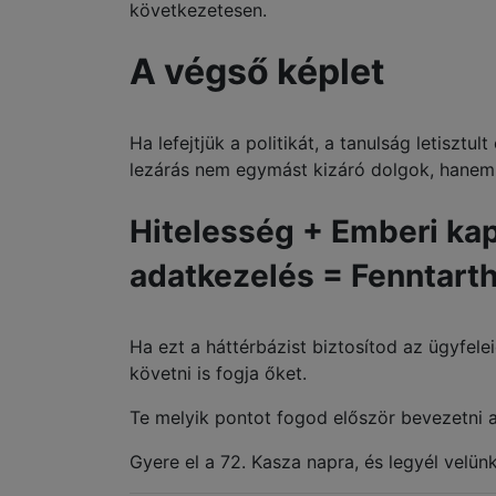
következetesen.
A végső képlet
Ha lefejtjük a politikát, a tanulság letisztu
lezárás nem egymást kizáró dolgok, hanem
Hitelesség + Emberi ka
adatkezelés = Fenntart
Ha ezt a háttérbázist biztosítod az ügyfel
követni is fogja őket.
Te melyik pontot fogod először bevezetni 
Gyere el a 72. Kasza napra, és legyél velünk