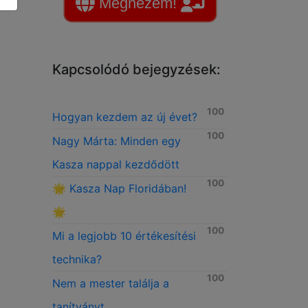
Megnézem!
Kapcsolódó bejegyzések:
100
Hogyan kezdem az új évet?
100
Nagy Márta: Minden egy
Kasza nappal kezdődött
100
🌟 Kasza Nap Floridában!
🌟
100
Mi a legjobb 10 értékesítési
technika?
100
Nem a mester találja a
tanítványt ...