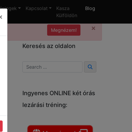
éningek
Kapcsolat
Kasza
Blog
×
Külföldön
×
Megnézem!
Keresés az oldalon
Ingyenes ONLINE két órás
lezárási tréning: