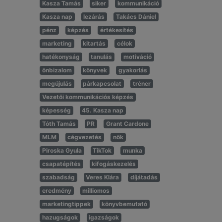
Kasza Tamás
siker
kommunikáció
Kasza nap
lezárás
Takács Dániel
pénz
képzés
értékesítés
marketing
kitartás
célok
hatékonyság
tanulás
motiváció
önbizalom
könyvek
gyakorlás
megújulás
párkapcsolat
tréner
Vezetői kommunikációs képzés
képesség
45. Kasza nap
Tóth Tamás
PR
Grant Cardone
MLM
cégvezetés
nők
Piroska Gyula
TikTok
munka
csapatépítés
kifogáskezelés
szabadság
Veres Klára
díjátadás
eredmény
milliomos
marketingtippek
könyvbemutató
hazugságok
igazságok