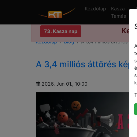
Kezdőlap
Kasza
Tamás
Kedvezmén
73. Kasza nap
Kezdőlap
Blog
A 3,4 milliós áttörés ké
A
t
s
A 3,4 milliós áttörés képl
é
s
k
2026. Jun 01., 10:00
T