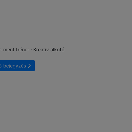
ment tréner · Kreatív alkotó
ő bejegyzés