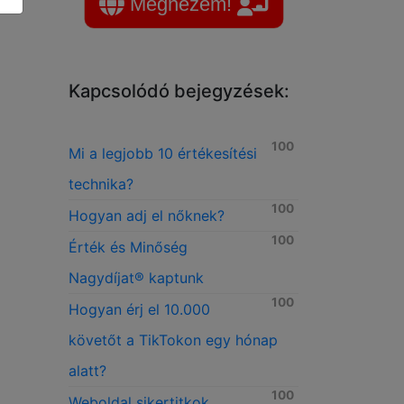
Megnézem!
Kapcsolódó bejegyzések:
100
Mi a legjobb 10 értékesítési
technika?
100
Hogyan adj el nőknek?
100
Érték és Minőség
Nagydíjat® kaptunk
100
Hogyan érj el 10.000
követőt a TikTokon egy hónap
alatt?
100
Weboldal sikertitkok