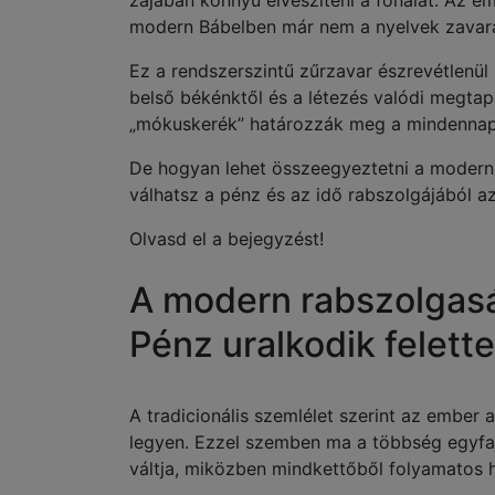
zajában könnyű elveszíteni a fonalat. Az em
modern Bábelben már nem a nyelvek zavar
Ez a rendszerszintű zűrzavar észrevétlenül z
belső békénktől és a létezés valódi megtap
„mókuskerék” határozzák meg a mindennapja
De hogyan lehet összeegyeztetni a modern 
válhatsz a pénz és az idő rabszolgájából a
Olvasd el a bejegyzést!
A modern rabszolgasá
Pénz uralkodik felett
A tradicionális szemlélet szerint az ember 
legyen. Ezzel szemben ma a többség egyfajt
váltja, miközben mindkettőből folyamatos 