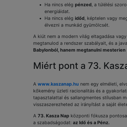
Ha nincs elég
pénzed
, a túlélési szor
energiáidat.
Ha nincs elég
időd
, képtelen vagy meg
élvezni a munkád gyümölcsét.
A kiút nem a modern világ eltagadása vagy
megtanulod a rendszer szabályait, és a jav
Babylonból, hanem megtanulni mesterien 
Miért pont a 73. Kasz
A
www.kaszanap.hu
nem egy elméleti, elvo
kőkemény üzleti racionalitás és a gyakorla
tapasztalattal és sallangmentes stílusban m
visszaszerezheted az irányítást a saját élete
A
73. Kasza Nap
központi fókusza pontosan
a szabadságodat:
az Idő és a Pénz.