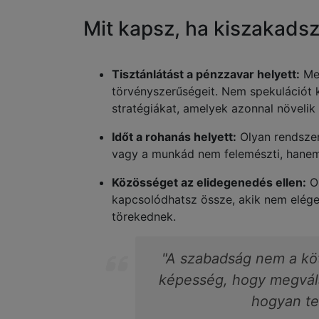
Mit kapsz, ha kiszakads
Tisztánlátást a pénzzavar helyett:
Meg
törvényszerűségeit. Nem spekulációt k
stratégiákat, amelyek azonnal növelik 
Időt a rohanás helyett:
Olyan rendszers
vagy a munkád nem felemészti, hanem 
Közösséget az elidegenedés ellen:
Ol
kapcsolódhatsz össze, akik nem elége
törekednek.
"A szabadság nem a kö
képesség, hogy megválas
hogyan te