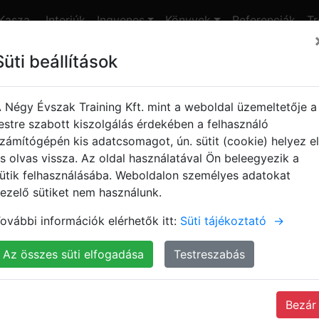
Kasza
Interjúk
Ingyenes
Könyvek
Referenciák
Tr
nap
Süti beállítások
nyes jegyek!
g a létezéstől
 Négy Évszak Training Kft. mint a weboldal üzemeltetője a
estre szabott kiszolgálás érdekében a felhasználó
zámítógépén kis adatcsomagot, ún. sütit (cookie) helyez el
 a létezéstől
s olvas vissza. Az oldal használatával Ön beleegyezik a
ütik felhasználásába. Weboldalon személyes adatokat
ezelő sütiket nem használunk.
Kasza Tamás
73. Kasza nap
Az idő és a pénz mestere
ovábbi információk elérhetők itt:
Süti tájékoztató
→
Az összes süti elfogadása
Testreszabás
Bezár