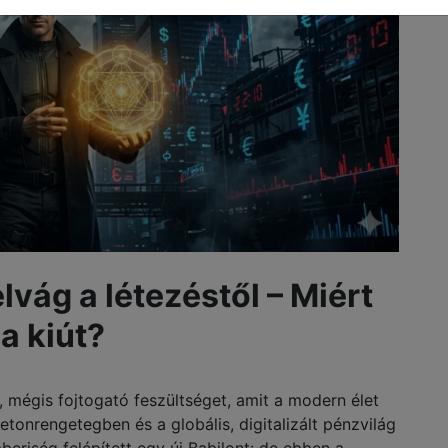
vág a létezéstől – Miért
a kiút?
 mégis fojtogató feszültséget, amit a modern élet
etonrengetegben és a globális, digitalizált pénzvilág