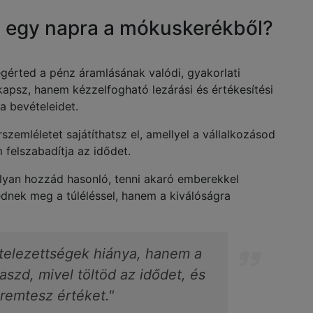
z egy napra a mókuskerékből?
érted a pénz áramlásának valódi, gyakorlati
apsz, hanem kézzelfogható lezárási és értékesítési
a bevételeidet.
zemléletet sajátíthatsz el, amellyel a vállalkozásod
felszabadítja az idődet.
yan hozzád hasonló, tenni akaró emberekkel
dnek meg a túléléssel, hanem a kiválóságra
telezettségek hiánya, hanem a
zd, mivel töltöd az idődet, és
remtesz értéket."