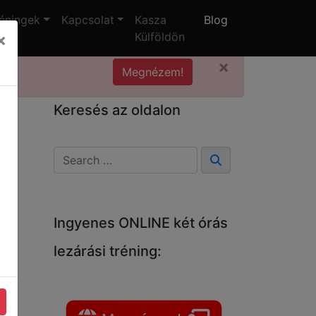
éningek
Kapcsolat
Kasza
Blog
×
Külföldön
×
Megnézem!
Keresés az oldalon
Ingyenes ONLINE két órás
lezárási tréning: