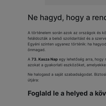
Ne hagyd, hogy a ren
A történelem során azok az országok és k
feláldozták a belső szolidaritást és a szerve
Egyéni szinten ugyanez történik: ha hagyod
önmagad.
A
73. Kasza Nap
egy lehetőség arra, hogy m
azokat a gyakorlati eszközöket, amelyekke
Ne halogasd a saját szabadságodat. Biztosí
útjára:
Foglald le a helyed a kö