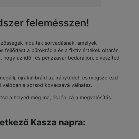
dszer felemésszen!
özösségek indultak sorvadásnak, amelyek
s fejlődést a bürokrácia és a fiktív értékek oltárán.
, hogy az idő- és pénzzavar bedaráljon, elveszíted
egállj, újrakalibráld az iránytűdet, és megszerezd
l valóban a sorsod kovácsává válhatsz.
tsd a helyed még ma, és lépj rá a megvalósítás
vetkező Kasza napra: