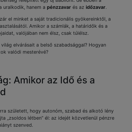
beriség felépített egy új Babilont: de ebben a
a uralkodik, hanem a
pénzzavar
és az
időzavar
.
ár el minket a saját tradicionális gyökereinktől, a
asztalásától. Amikor a számlák, a határidők és a
idat, valójában nem élsz, csak túlélsz.
világ elvárásait a belső szabadsággal? Hogyan
zok valódi mesterévé?
g: Amikor az Idő és a
ed
arra született, hogy autonóm, szabad és alkotó lény
a „zsoldos létben” él: az idejét közvetlenül pénzre
hiányt szenved.