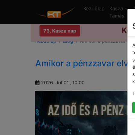
Kezdőlap
Kasza
Tamás
Kedvezmé
73. Kasza nap
Kezdőlap
Blog
Amikor a pénzzavar elvá
A
t
s
Amikor a pénzzavar elvág
é
s
k
2026. Jul 01., 10:00
T