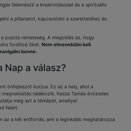
ongás felemészti a kreativitásodat és a spirituális
élni a pillanatot, kapcsolódni a szeretteidhez és
 a puszta remeteség. A megoldás az, hogy
adra fordítod őket.
Nem elmenekülni kell
navigálni benne.
a Nap a válasz?
nt önfejlesztő kurzus. Ez az a hely, ahol a
ti megvalósítás találkozik. Kasza Tamás évtizedes
utatja meg azt a térképet, amellyel
d felett.
 az a két erőforrás, ami a leginkább meghatározza