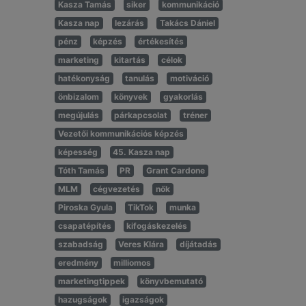
Kasza Tamás
siker
kommunikáció
Kasza nap
lezárás
Takács Dániel
pénz
képzés
értékesítés
marketing
kitartás
célok
hatékonyság
tanulás
motiváció
önbizalom
könyvek
gyakorlás
megújulás
párkapcsolat
tréner
Vezetői kommunikációs képzés
képesség
45. Kasza nap
Tóth Tamás
PR
Grant Cardone
MLM
cégvezetés
nők
Piroska Gyula
TikTok
munka
csapatépítés
kifogáskezelés
szabadság
Veres Klára
díjátadás
eredmény
milliomos
marketingtippek
könyvbemutató
hazugságok
igazságok