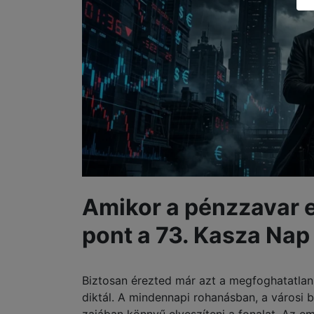
Amikor a pénzzavar el
pont a 73. Kasza Nap 
Biztosan érezted már azt a megfoghatatlan,
diktál. A mindennapi rohanásban, a városi b