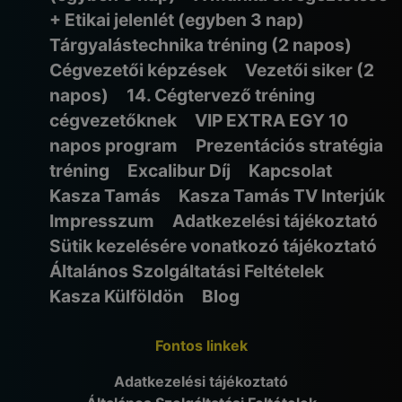
+ Etikai jelenlét (egyben 3 nap)
Tárgyalástechnika tréning (2 napos)
Cégvezetői képzések
Vezetői siker (2
napos)
14. Cégtervező tréning
cégvezetőknek
VIP EXTRA EGY 10
napos program
Prezentációs stratégia
tréning
Excalibur Díj
Kapcsolat
Kasza Tamás
Kasza Tamás TV Interjúk
Impresszum
Adatkezelési tájékoztató
Sütik kezelésére vonatkozó tájékoztató
Általános Szolgáltatási Feltételek
Kasza Külföldön
Blog
Fontos linkek
Adatkezelési tájékoztató