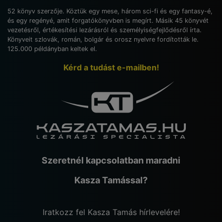
52 könyv szerzője. Köztük egy mese, három sci-fi és egy fantasy-é,
és egy regényé, amit forgatókönyvben is megírt. Másik 45 könyvét
vezetésről, értékesítési lezárásról és személyiségfejlődésről írta.
Könyveit szlovák, román, bolgár és orosz nyelvre fordították le.
125.000 példányban keltek el.
Kérd a tudást e-mailben!
Szeretnél kapcsolatban maradni
Kasza Tamással?
Iratkozz fel Kasza Tamás hírlevelére!