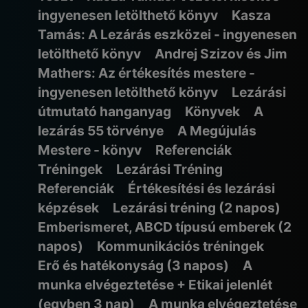
ingyenesen letölthető könyv
Kasza
Tamás: A Lezárás eszközei - ingyenesen
letölthető könyv
Andrej Szizov és Jim
Mathers: Az értékesítés mestere -
ingyenesen letölthető könyv
Lezárási
útmutató hanganyag
Könyvek
A
lezárás 55 törvénye
A Megújulás
Mestere - könyv
Referenciák
Tréningek
Lezárási Tréning
Referenciák
Értékesítési és lezárási
képzések
Lezárási tréning (2 napos)
Emberismeret, ABCD típusú emberek (2
napos)
Kommunikációs tréningek
Erő és hatékonyság (3 napos)
A
munka elvégeztetése + Etikai jelenlét
(egyben 3 nap)
A munka elvégeztetése