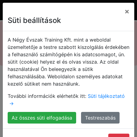
×
Süti beállítások
×
73. Kasza nap
A Négy Évszak Training Kft. mint a weboldal
Kedvezményes jegyek!
üzemeltetője a testre szabott kiszolgálás érdekében
a felhasználó számítógépén kis adatcsomagot, ún.
Megnézem!
sütit (cookie) helyez el és olvas vissza. Az oldal
használatával Ön beleegyezik a sütik
felhasználásába. Weboldalon személyes adatokat
kezelő sütiket nem használunk.
További információk elérhetők itt:
Süti tájékoztató
→
Az összes süti elfogadása
Testreszabás