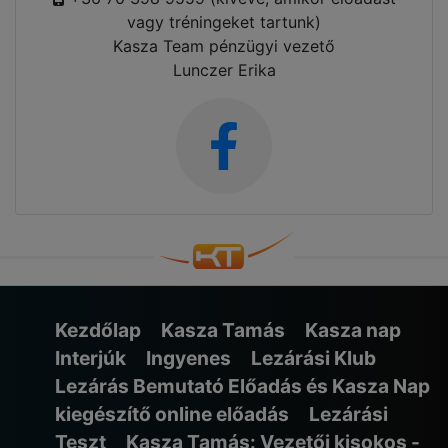
vagy tréningeket tartunk)
Kasza Team pénzügyi vezető
Lunczer Erika
Kezdőlap
Kasza Tamás
Kasza nap
Interjúk
Ingyenes
Lezárási Klub
Lezárás Bemutató Előadás és Kasza Nap
kiegészítő online előadás
Lezárási
Teszt
Kasza Tamás: Vezetői kisokos -