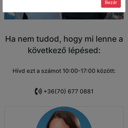
Bezár
Ha nem tudod, hogy mi lenne a
következő lépésed:
Hívd ezt a számot 10:00-17:00 között:
+36(70) 677 0881