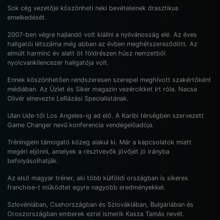
Sok cég vezetője köszönheti neki bevételeinek drasztikus
emelkedését.
2007-ben végre hajlandó volt kiállni a nyilvánosság elé. Az éves
hallgatói létszáma még abban az évben meghétszereződött. Az
elmúlt harminc év alatt öt földrészen húsz nemzetből
nyolcvankilencezer hallgatója volt.
Ennek köszönhetően rendszeresen szerepel meghívott szakértőként
médiában. Az Üzlet és Siker magazin vezércikket írt róla. Nacsa
Olivér elnevezte LeRázási Specialistának.
Ulan Ude-től Los Angeles-ig ad elő. A Karibi térségben szervezett
Game Changer nevű konferencia vendégelőadója.
Tréningjein támogató közeg alakul ki. Már a kapcsolatok miatt
megéri eljönni, amelyek a résztvevők jövőjét jó irányba
befolyásolhatják.
Az első magyar tréner, aki több külföldi országban is sikeres
franchise-t működtet egyre nagyobb eredményekkel.
Szlovéniában, Csehországban és Szlovákiában, Bulgáriában és
Oroszországban emberek ezrei ismerik Kasza Tamás nevét.