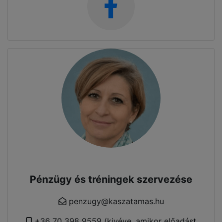
Pénzügy és tréningek szervezése
penzugy@kaszatamas.hu
+36 70 398 9559 (kivéve, amikor előadást