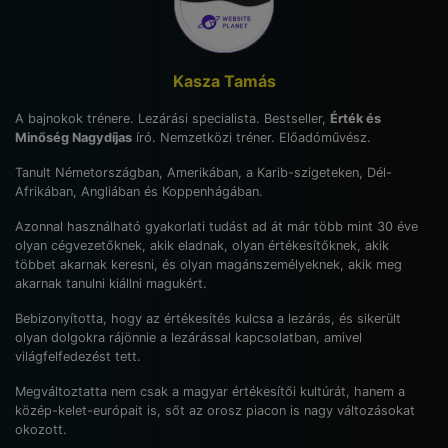
Kasza Tamás
A bajnokok trénere. Lezárási specialista. Bestseller,
Érték és
Minőség Nagydíjas
író. Nemzetközi tréner. Előadóművész.
Tanult Németországban, Amerikában, a Karib-szigeteken, Dél-
Afrikában, Angliában és Koppenhágában.
Azonnal használható gyakorlati tudást ad át már több mint 30 éve
olyan cégvezetőknek, akik eladnak, olyan értékesítőknek, akik
többet akarnak keresni, és olyan magánszemélyeknek, akik meg
akarnak tanulni kiállni magukért.
Bebizonyította, hogy az értékesítés kulcsa a lezárás, és sikerült
olyan dolgokra rájönnie a lezárással kapcsolatban, amivel
világfelfedezést tett.
Megváltoztatta nem csak a magyar értékesítői kultúrát, hanem a
közép-kelet-európait is, sőt az orosz piacon is nagy változásokat
okozott.