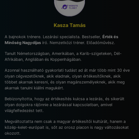
Kasza Tamás
A bajnokok trénere. Lezárási specialista. Bestseller,
Érték és
Minőség Nagydíjas
író. Nemzetközi tréner. Előadóművész.
Tanult Németországban, Amerikában, a Karib-szigeteken, Dél-
Afrikában, Angliában és Koppenhágában.
Azonnal használható gyakorlati tudást ad át már több mint 30 éve
olyan cégvezetőknek, akik eladnak, olyan értékesítőknek, akik
többet akarnak keresni, és olyan magánszemélyeknek, akik meg
akarnak tanulni kiállni magukért.
Bebizonyította, hogy az értékesítés kulcsa a lezárás, és sikerült
olyan dolgokra rájönnie a lezárással kapcsolatban, amivel
világfelfedezést tett.
Megváltoztatta nem csak a magyar értékesítői kultúrát, hanem a
közép-kelet-európait is, sőt az orosz piacon is nagy változásokat
okozott.