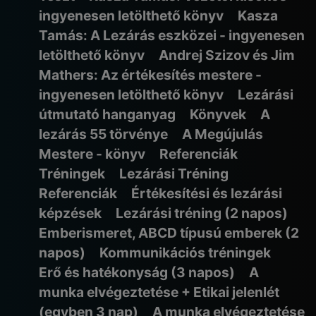
ingyenesen letölthető könyv
Kasza
Tamás: A Lezárás eszközei - ingyenesen
letölthető könyv
Andrej Szizov és Jim
Mathers: Az értékesítés mestere -
ingyenesen letölthető könyv
Lezárási
útmutató hanganyag
Könyvek
A
lezárás 55 törvénye
A Megújulás
Mestere - könyv
Referenciák
Tréningek
Lezárási Tréning
Referenciák
Értékesítési és lezárási
képzések
Lezárási tréning (2 napos)
Emberismeret, ABCD típusú emberek (2
napos)
Kommunikációs tréningek
Erő és hatékonyság (3 napos)
A
munka elvégeztetése + Etikai jelenlét
(egyben 3 nap)
A munka elvégeztetése