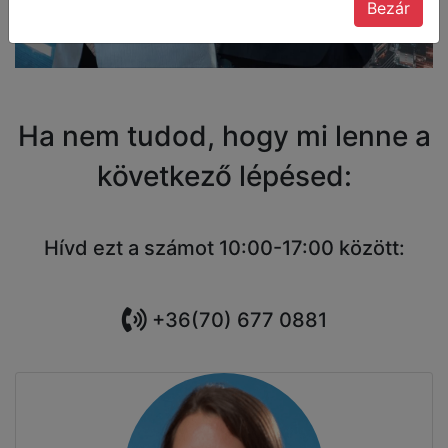
Bezár
Ha nem tudod, hogy mi lenne a
következő lépésed:
Hívd ezt a számot 10:00-17:00 között:
+36(70) 677 0881