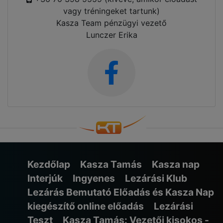
vagy tréningeket tartunk)
Kasza Team pénzügyi vezető
Lunczer Erika
Kezdőlap
Kasza Tamás
Kasza nap
Interjúk
Ingyenes
Lezárási Klub
Lezárás Bemutató Előadás és Kasza Nap
kiegészítő online előadás
Lezárási
Teszt
Kasza Tamás: Vezetői kisokos -