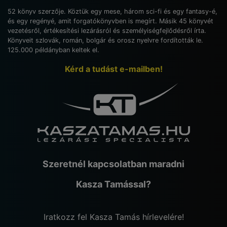
52 könyv szerzője. Köztük egy mese, három sci-fi és egy fantasy-é,
és egy regényé, amit forgatókönyvben is megírt. Másik 45 könyvét
vezetésről, értékesítési lezárásról és személyiségfejlődésről írta.
Könyveit szlovák, román, bolgár és orosz nyelvre fordították le.
125.000 példányban keltek el.
Kérd a tudást e-mailben!
Szeretnél kapcsolatban maradni
Kasza Tamással?
Iratkozz fel Kasza Tamás hírlevelére!