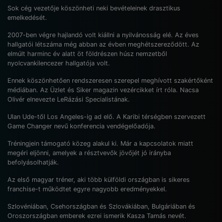
Sok cég vezetője köszönheti neki bevételeinek drasztikus
emelkedését.
2007-ben végre hajlandó volt kiállni a nyilvánosság elé. Az éves
hallgatói létszáma még abban az évben meghétszereződött. Az
elmúlt harminc év alatt öt földrészen húsz nemzetből
nyolcvankilencezer hallgatója volt.
Ennek köszönhetően rendszeresen szerepel meghívott szakértőként
médiában. Az Üzlet és Siker magazin vezércikket írt róla. Nacsa
Olivér elnevezte LeRázási Specialistának.
Ulan Ude-től Los Angeles-ig ad elő. A Karibi térségben szervezett
Game Changer nevű konferencia vendégelőadója.
Tréningjein támogató közeg alakul ki. Már a kapcsolatok miatt
megéri eljönni, amelyek a résztvevők jövőjét jó irányba
befolyásolhatják.
Az első magyar tréner, aki több külföldi országban is sikeres
franchise-t működtet egyre nagyobb eredményekkel.
Szlovéniában, Csehországban és Szlovákiában, Bulgáriában és
Oroszországban emberek ezrei ismerik Kasza Tamás nevét.