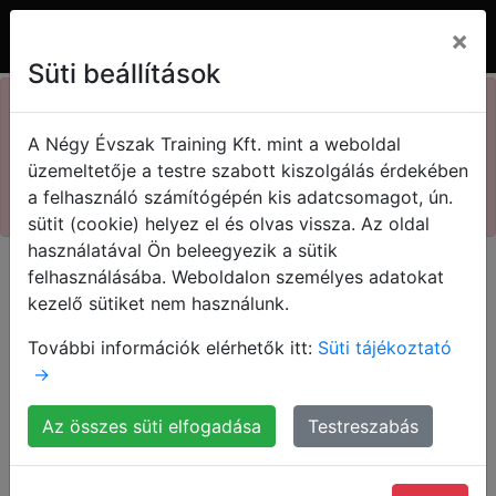
×
Süti beállítások
×
73. Kasza nap
A Négy Évszak Training Kft. mint a weboldal
Kedvezményes jegyek!
üzemeltetője a testre szabott kiszolgálás érdekében
a felhasználó számítógépén kis adatcsomagot, ún.
Megnézem!
sütit (cookie) helyez el és olvas vissza. Az oldal
használatával Ön beleegyezik a sütik
felhasználásába. Weboldalon személyes adatokat
kezelő sütiket nem használunk.
További információk elérhetők itt:
Süti tájékoztató
→
Az összes süti elfogadása
Testreszabás