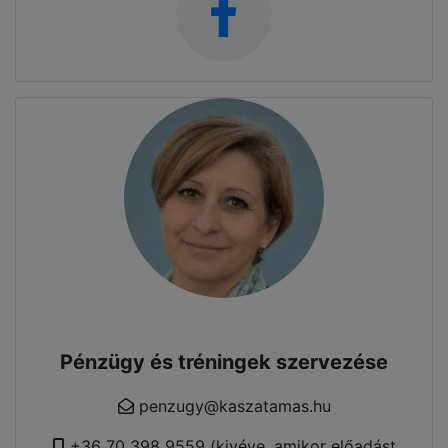
Pénzügy és tréningek szervezése
penzugy@kaszatamas.hu
+36 70 398 9559 (kivéve, amikor előadást