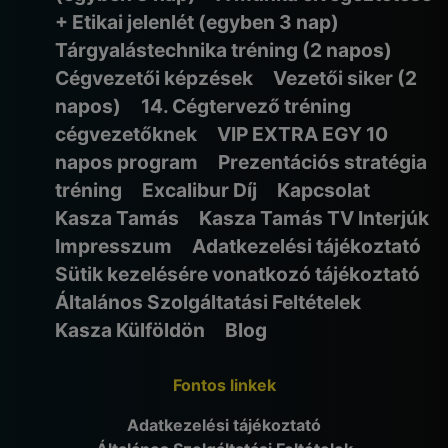
+ Etikai jelenlét (egyben 3 nap)
Tárgyalástechnika tréning (2 napos)
Cégvezetői képzések
Vezetői siker (2
napos)
14. Cégtervező tréning
cégvezetőknek
VIP EXTRA EGY 10
napos program
Prezentációs stratégia
tréning
Excalibur Díj
Kapcsolat
Kasza Tamás
Kasza Tamás TV Interjúk
Impresszum
Adatkezelési tájékoztató
Sütik kezelésére vonatkozó tájékoztató
Általános Szolgáltatási Feltételek
Kasza Külföldön
Blog
Fontos linkek
Adatkezelési tájékoztató